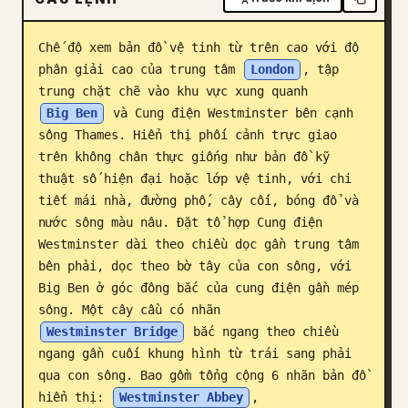
Blog
Chế độ xem bản đồ vệ tinh từ trên cao với độ 
phân giải cao của trung tâm 
London
, tập 
Cập nhật
trung chặt chẽ vào khu vực xung quanh 
Big Ben
 và Cung điện Westminster bên cạnh 
sông Thames. Hiển thị phối cảnh trực giao 
trên không chân thực giống như bản đồ kỹ 
thuật số hiện đại hoặc lớp vệ tinh, với chi 
tiết mái nhà, đường phố, cây cối, bóng đổ và 
nước sông màu nâu. Đặt tổ hợp Cung điện 
Westminster dài theo chiều dọc gần trung tâm 
bên phải, dọc theo bờ tây của con sông, với 
Big Ben ở góc đông bắc của cung điện gần mép 
sông. Một cây cầu có nhãn 
Westminster Bridge
 bắc ngang theo chiều 
ngang gần cuối khung hình từ trái sang phải 
qua con sông. Bao gồm tổng cộng 6 nhãn bản đồ 
hiển thị: 
Westminster Abbey
, 