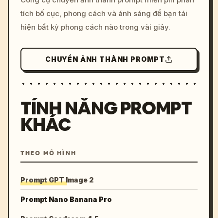
colors, 8k --v 6.0
tích bố cục, phong cách và ánh sáng để bạn tái
hiện bất kỳ phong cách nào trong vài giây.
CHUYỂN ẢNH THÀNH PROMPT
TÍNH NĂNG PROMPT
KHÁC
THEO MÔ HÌNH
Prompt GPT Image 2
Prompt Nano Banana Pro