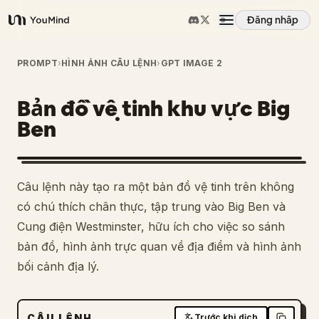
Đăng nhập
YouMind
Tổng quan
PROMPT
›
HÌNH ẢNH CÂU LỆNH
›
GPT IMAGE 2
Bản đồ vệ tinh khu vực Big
Các trường hợp sử dụng
Ben
Kỹ năng
Câu lệnh này tạo ra một bản đồ vệ tinh trên không
Lời nhắc
có chú thích chân thực, tập trung vào Big Ben và
Cung điện Westminster, hữu ích cho việc so sánh
bản đồ, hình ảnh trực quan về địa điểm và hình ảnh
Giá cả
bối cảnh địa lý.
Tải xuống
CÂU LỆNH
Trước khi dịch