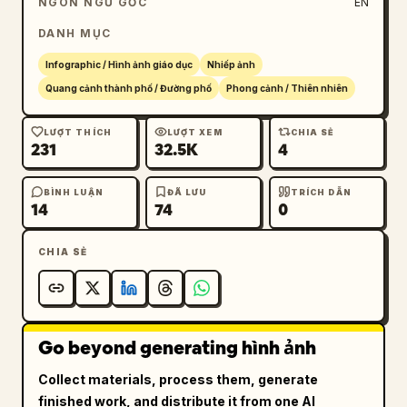
NGÔN NGỮ GỐC
EN
DANH MỤC
Infographic / Hình ảnh giáo dục
Nhiếp ảnh
Quang cảnh thành phố / Đường phố
Phong cảnh / Thiên nhiên
LƯỢT THÍCH
LƯỢT XEM
CHIA SẺ
231
32.5K
4
BÌNH LUẬN
ĐÃ LƯU
TRÍCH DẪN
14
74
0
CHIA SẺ
Go beyond generating hình ảnh
Collect materials, process them, generate
finished work, and distribute it from one AI