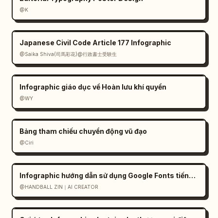
@K
Japanese Civil Code Article 177 Infographic
@Saika Shiva(司馬彩花)@行政書士受験生
Infographic giáo dục về Hoàn lưu khí quyển
@WY
Bảng tham chiếu chuyển động vũ đạo
@Ciri
Infographic hướng dẫn sử dụng Google Fonts tiếng Nhật
@HANDBALL ZIN｜AI CREATOR