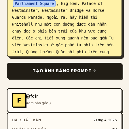
Parliament Square
, Big Ben, Palace of 
Westminster, Westminster Bridge và Horse 
Guards Parade. Ngoài ra, hãy hiển thị 
Whitehall như một con đường được dán nhãn 
chạy dọc ở phía bên trái của khu vực cung 
điện. Các chi tiết xung quanh nên bao gồm Tu 
viện Westminster ở góc phần tư phía trên bên 
trái, Quảng trường Quốc hội phía trên cung 
điện, Horse Guards Parade là một bãi đất hình 
chữ nhật lớn màu cát ở góc phần tư phía dưới 
TẠO ẢNH BẰNG PROMPT
bên trái, các dãy nhà và đường phố dày đặc ở 
nửa bên trái, sông Thames chiếm toàn bộ phía 
bên phải, kè ở cả hai bên, một vài chiếc 
thuyền trên sông và những con đường cùng công 
@fofr
F
viên rợp bóng cây. Sử dụng màu sắc hình ảnh 
Xem bản gốc
vệ tinh tự nhiên, lớp phủ nhãn bản đồ sắc nét 
và giao diện giống như ảnh chụp màn hình bản 
ĐÃ XUẤT BẢN
21 thg 4, 2026
đồ trực tuyến được phóng to.