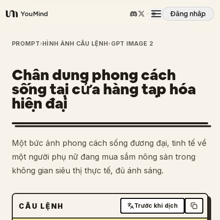
Đăng nhập
YouMind
Tổng quan
PROMPT
›
HÌNH ẢNH CÂU LỆNH
›
GPT IMAGE 2
Chân dung phong cách
Các trường hợp sử dụng
sống tại cửa hàng tạp hóa
hiện đại
Kỹ năng
Lời nhắc
Một bức ảnh phong cách sống đương đại, tinh tế về
một người phụ nữ đang mua sắm nông sản trong
Giá cả
không gian siêu thị thực tế, đủ ánh sáng.
Tải xuống
CÂU LỆNH
Trước khi dịch