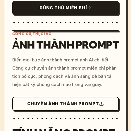
DÙNG THỬ MIỄN PHÍ
CÔNG CỤ THỊ GIÁC
ẢNH THÀNH PROMPT
/imagine prompt: cinemati
Biến mọi bức ảnh thành prompt ảnh AI chi tiết.
c, cyberpunk sunset, neon
Công cụ chuyển ảnh thành prompt miễn phí phân
colors, 8k --v 6.0
tích bố cục, phong cách và ánh sáng để bạn tái
hiện bất kỳ phong cách nào trong vài giây.
CHUYỂN ẢNH THÀNH PROMPT