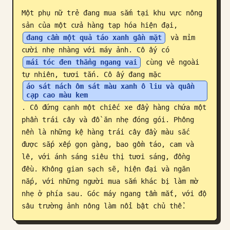
Một phụ nữ trẻ đang mua sắm tại khu vực nông 
Blog
sản của một cửa hàng tạp hóa hiện đại, 
đang cầm một quả táo xanh gần mặt
 và mỉm 
Cập nhật
cười nhẹ nhàng với máy ảnh. Cô ấy có 
mái tóc đen thẳng ngang vai
 cùng vẻ ngoài 
tự nhiên, tươi tắn. Cô ấy đang mặc 
áo sát nách ôm sát màu xanh ô liu và quần 
cạp cao màu kem
. Cô đứng cạnh một chiếc xe đẩy hàng chứa một 
phần trái cây và đồ ăn nhẹ đóng gói. Phông 
nền là những kệ hàng trái cây đầy màu sắc 
được sắp xếp gọn gàng, bao gồm táo, cam và 
lê, với ánh sáng siêu thị tươi sáng, đồng 
đều. Không gian sạch sẽ, hiện đại và ngăn 
nắp, với những người mua sắm khác bị làm mờ 
nhẹ ở phía sau. Góc máy ngang tầm mắt, với độ 
sâu trường ảnh nông làm nổi bật chủ thể.