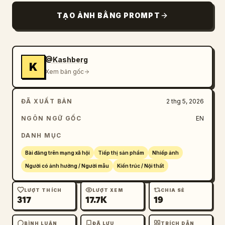
TẠO ẢNH BẰNG PROMPT
@Kashberg
K
Xem bản gốc
ĐÃ XUẤT BẢN
2 thg 5, 2026
NGÔN NGỮ GỐC
EN
DANH MỤC
Bài đăng trên mạng xã hội
Tiếp thị sản phẩm
Nhiếp ảnh
Người có ảnh hưởng / Người mẫu
Kiến trúc / Nội thất
LƯỢT THÍCH
LƯỢT XEM
CHIA SẺ
317
17.7K
19
BÌNH LUẬN
ĐÃ LƯU
TRÍCH DẪN