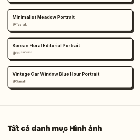
Minimalist Meadow Portrait
@Taaruk
Korean Floral Editorial Portrait
@𝟡𝟜 ᴾᴸᴬʸᶠᴼᴿᴳᴱ
Vintage Car Window Blue Hour Portrait
@Sairah
Tất cả danh mục Hình ảnh