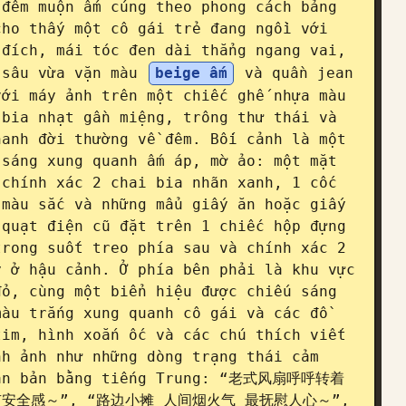
đêm muộn ấm cúng theo phong cách bảng 
ho thấy một cô gái trẻ đang ngồi với 
đích, mái tóc đen dài thẳng ngang vai, 
 sâu vừa vặn màu 
beige ấm
 và quần jean 
ới máy ảnh trên một chiếc ghế nhựa màu 
bia nhạt gần miệng, trông thư thái và 
anh đời thường về đêm. Bối cảnh là một 
sáng xung quanh ấm áp, mờ ảo: một mặt 
chính xác 2 chai bia nhãn xanh, 1 cốc 
màu sắc và những mẩu giấy ăn hoặc giấy 
quạt điện cũ đặt trên 1 chiếc hộp đựng 
rong suốt treo phía sau và chính xác 2 
 ở hậu cảnh. Ở phía bên phải là khu vực 
ỏ, cùng một biển hiệu được chiếu sáng 
àu trắng xung quanh cô gái và các đồ 
im, hình xoắn ốc và các chú thích viết 
h ảnh như những dòng trạng thái cảm 
 văn bản bằng tiếng Trung: “老式风扇呼呼转着
安全感～”, “路边小摊 人间烟火气 最抚慰人心～”, 