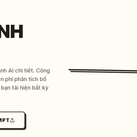
NH
h AI chi tiết. Công
 phí phân tích bố
bạn tái hiện bất kỳ
MPT