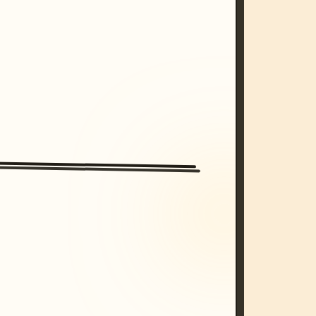
/imagine prompt: cinematic, cyberpunk s
unset, neon colors, 8k --v 6.0