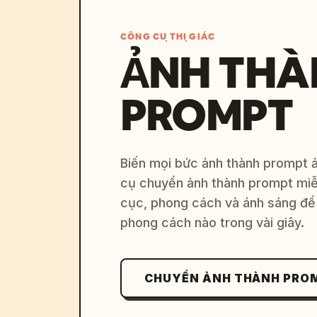
CÔNG CỤ THỊ GIÁC
ẢNH THÀ
PROMPT
Biến mọi bức ảnh thành prompt ản
cụ chuyển ảnh thành prompt miễn
cục, phong cách và ánh sáng để 
phong cách nào trong vài giây.
CHUYỂN ẢNH THÀNH PRO