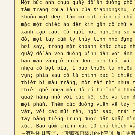
Một bức ảnh chụp quầy đồ ăn đường phố 
tâm trạng chữa lành của Xiaohongshu, c
khuôn mặt được làm mờ một cách có chủ 
mặc một chiếc áo dệt kim gân cổ chữ V
xanh cạp cao. Cô ngồi hơi nghiêng so v
đỏ, một tay cầm ly thủy tinh nhỏ đựng 
hơi say, trong một khoảnh khắc chụp nh
quầy đồ ăn ven đường bình dân với ánh 
bàn màu vàng ở phía dưới bên trái với 
nhựa có bọt bia, 1 bao thuốc lá nhiều 
vụn; phía sau cô là chính xác 1 chiếc 
thiết bị màu trắng, một tấm rèm nhựa t
chiếc ghế nhựa màu đỏ có thể nhìn thấy
quầy hàng nhỏ với các kệ, cốc và lon đ
một phần. Thêm các đường viền vẽ tay m
vật, với các mũi tên, ngôi sao, trái t
tay bằng tiếng Trung được đặt khắp hìn
xúc. Bao gồm chính xác 10 chú thích
～有种怀旧感♡”, “塑胶布帘隔开的小空间 反而更有