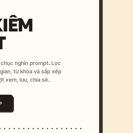
KIẾM
T
 chục nghìn prompt. Lọc
 gian, từ khóa và sắp xếp
ợt xem, lưu, chia sẻ.