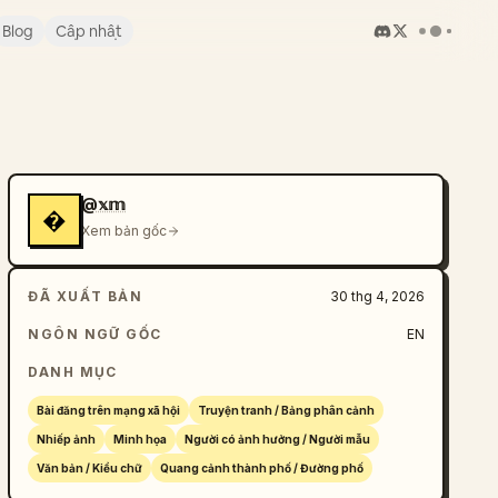
Blog
Cập nhật
@𝕩𝕞
�
Xem bản gốc
ĐÃ XUẤT BẢN
30 thg 4, 2026
NGÔN NGỮ GỐC
EN
DANH MỤC
Bài đăng trên mạng xã hội
Truyện tranh / Bảng phân cảnh
Nhiếp ảnh
Minh họa
Người có ảnh hưởng / Người mẫu
Văn bản / Kiểu chữ
Quang cảnh thành phố / Đường phố