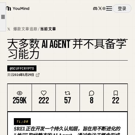
举例说明这一点
登录
YouMind
Core 0.5a 线索
文章大纲
概览
为什么 Factory 很重要
𝕏 爆款文章追踪
/
当前文章
为什么这可能补充 LLM
大多数 AI AGENT 并不具备学
使用案例
市场误判了这个类别
复刻封面
习能力
什么会证明这个理念？
技能
风险显而易见
@
SCUFFCRYPTO
英语
2026年5月29日
为什么加密在这里很重要
提示词
我当前的思维模型
259K
222
57
8
22
一句话理念
定价
来源 / 延伸阅读
TL;DR
下载
$REI 正在开发一个持久认知层，旨在用不断进化的