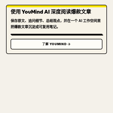
使用 YouMind AI 深度阅读爆款文章
保存原文、追问细节、总结观点，并在一个 AI 工作空间里
把爆款文章沉淀成可复用笔记。
了解 YOUMIND
写给创作者
把你的 MARKDOWN 变成干净
的 𝕏 文章