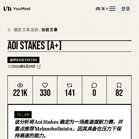
登录
YouMind
概览
𝕏 爆款文章追踪
/
当前文章
AOI STAKES [A+]
使用案例
复刻封面
@
UMASUGIKEIBA
技能
日语
2026年5月29日
提示词
221K
330
141
0
82
定价
TL;DR
该分析将 Aoi Stakes 确定为一场高速度耐力赛，并
下载
重点推荐 Melancholinista，因其具备在压力下保
持高速的能力。