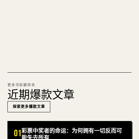
图片上传、表格、代码块，往 𝕏 上手动重排太痛
苦。YouMind 把整篇 Markdown 一键转成干净、可
直接发布的 𝕏 文章草稿。
试试 MARKDOWN 转 𝕏
更多可拆解样本
近期爆款文章
探索更多爆款文章
彩票中奖者的命运：为何拥有一切反而可
01
能失去所有