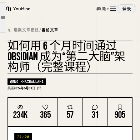
第 3 个月：构建自动化工作流
登录
第 4 个月：深入背景工程
YouMind
文章大纲
第 5 个月：为他人构建
概览
𝕏 爆款文章追踪
/
当前文章
第 6 个月：专业化
如何用 6 个月时间通过
真正的机遇
使用案例
复刻封面
OBSIDIAN 成为“第二大脑”架
为什么这个职业道路正在爆发
构师（完整课程）
区分优秀与平庸的第二大脑架构师的三个特质
技能
@
ENG_KHAIRALLAH1
提示词
英语
2026年6月01日
定价
234K
365
57
31
905
下载
TL;DR