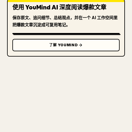
使用 YouMind AI 深度阅读爆款文章
保存原文、追问细节、总结观点，并在一个 AI 工作空间里
把爆款文章沉淀成可复用笔记。
了解 YOUMIND
写给创作者
把你的 MARKDOWN 变成干净
的 𝕏 文章