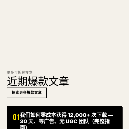
图片上传、表格、代码块，往 𝕏 上手动重排太痛
苦。YouMind 把整篇 Markdown 一键转成干净、可
直接发布的 𝕏 文章草稿。
试试 MARKDOWN 转 𝕏
更多可拆解样本
近期爆款文章
探索更多爆款文章
我们如何零成本获得 12,000+ 次下载 —
01
30 天、零广告、无 UGC 团队（完整指
南）