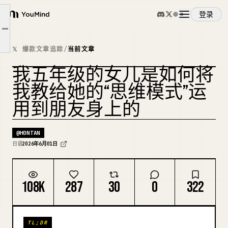
登录
当考试成绩不好时
YouMind
文章大纲
为朋友重新框架
概览
𝕏 爆款文章追踪
/
当前文章
孩子模仿父母
我五年级的女儿是如何将
使用案例
复刻封面
我教给她的“思维模式”运
用到朋友身上的
技能
@
H0NTAN
提示词
日语
2026年6月01日
定价
108K
287
30
0
322
下载
TL;DR