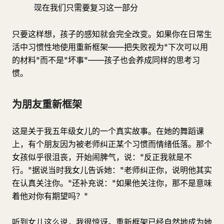
现在我们只需要复习这一部分
只要这样想，孩子的感知就会完全改变。如果你在日常生
活中习惯性地使用重新框架——把失败视为"下次可以用
的材料"而不是"坏事"——孩子也会养成同样的思考习
惯。
为朋友重新框架
这是关于我五年级女儿的一个真实故事。在她的舞蹈课
上，有个朋友因为被老师纠正某个习惯而情绪低落。那个
女孩似乎很沮丧，开始闹脾气，说："反正我就是不
行。"据说当时我女儿告诉她："老师纠正你，说明他其实
在认真关注你。"还补充说："如果他关注你，那不是意味
着他对你有期望吗？"
听到女儿这么说，我很惊讶。重新框架已经自然地成为她