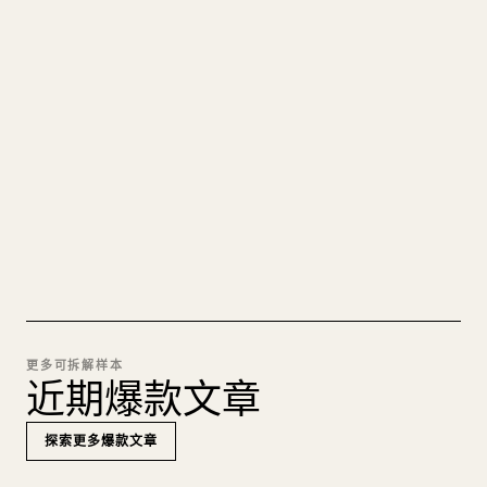
把你的 MARKDOWN 变成干净
的 𝕏 文章
图片上传、表格、代码块，往 𝕏 上手动重排太痛
苦。YouMind 把整篇 Markdown 一键转成干净、可
直接发布的 𝕏 文章草稿。
试试 MARKDOWN 转 𝕏
更多可拆解样本
近期爆款文章
探索更多爆款文章