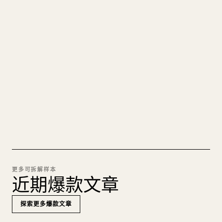
把你的 MARKDOWN 变成干净
的 𝕏 文章
图片上传、表格、代码块，往 𝕏 上手动重排太痛
苦。YouMind 把整篇 Markdown 一键转成干净、可
直接发布的 𝕏 文章草稿。
试试 MARKDOWN 转 𝕏
更多可拆解样本
近期爆款文章
探索更多爆款文章