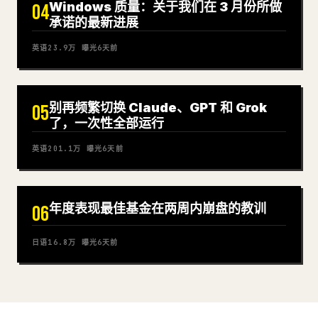
Windows 质量：关于我们在 3 月份所做
04
承诺的最新进展
英语
23.9万
曝光
6天前
别再频繁切换 Claude、GPT 和 Grok
05
了，一次性全部运行
英语
201.1万
曝光
6天前
年度表现最佳基金在两周内崩盘的教训
06
日语
16.8万
曝光
6天前