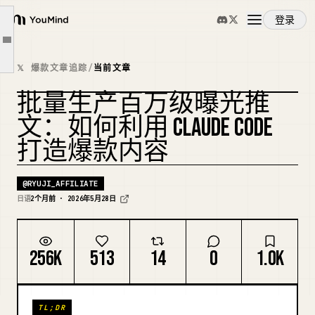
6 步概览
登录
第 1 步和第 2 步：配置与 API 集成
YouMind
文章大纲
第 3 步：自我分析
概览
𝕏 爆款文章追踪
/
当前文章
第 4 步：竞争对手分析
批量生产百万级曝光推
病毒式传播的语法模式
使用案例
文：如何利用 CLAUDE CODE
过去一个月的表现数据
打造爆款内容
免费 PDF 手册信息（即将推出）
技能
@
RYUJI_AFFILIATE
提示词
日语
2个月前 · 2026年5月28日
定价
256K
513
14
0
1.0K
下载
TL;DR