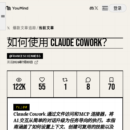
使用 Cowork 的关键方面
登录
YouMind
2. 技能：将日常操作变成带文件的按钮
文章大纲
概览
3. 连接器：与现实世界工具的集成
𝕏 爆款文章追踪
/
当前文章
4. 插件：为你的角色准备的现成包
如何使用 CLAUDE COWORK？
使用案例
如何使用 Cowork？
复刻封面
结论
@
FRANCESCOINWEB3
技能
英语
2026年7月03日
提示词
122K
55
1
8
70
定价
TL;DR
Claude Cowork 通过文件访问和 MCP 连接器，将
下载
AI 交互从简单的对话升级为任务导向的执行。本指
南涵盖了如何设置上下文、创建可复用的技能以及