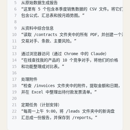
5
从原始数据生成报告
6
“这里有 5 个包含本季度销售数据的 CSV 文件。将它们编译
7
包含公式、汇总表和按月趋势图。”
8
9
从资料中综合信息
10
“读取 /contracts 文件夹中的所有 PDF，并创建一个汇
11
交易对手、条款、主要风险。”
12
13
通过浏览器访问（通过 Chrome 中的 Claude）
14
“在线查找我的产品的 10 个竞争对手，将他们的价格
15
和功能整理成对比表。”
16
17
处理附件
18
“检查 /invoices 文件夹中的附件，提取金额和日期，
19
并在 Excel 中整理出待付款发票清单。”
20
21
定期任务（计划安排）
22
“每周一上午 9:00，将 /leads 文件夹中的新询盘
23
汇总成一份报告，并保存到 /reports。”