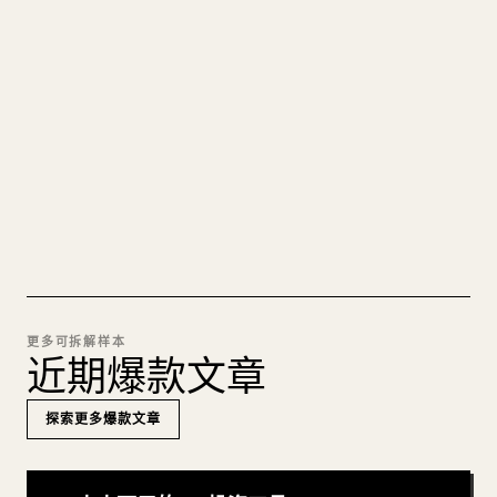
的 𝕏 文章
图片上传、表格、代码块，往 𝕏 上手动重排太痛
苦。YouMind 把整篇 Markdown 一键转成干净、可
直接发布的 𝕏 文章草稿。
试试 MARKDOWN 转 𝕏
更多可拆解样本
近期爆款文章
探索更多爆款文章