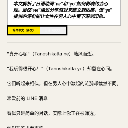
本文解析了日语助词“ne”和“yo”如何影响约会心
博客
理。虽然“ne”通过分享感受来建立舒适感，但“yo”
提供的评价能让女性在男人心中留下深刻印象。
更新
简体中文（译文）
日语（原文）
"真开心呢"（Tanoshikatta ne）随风而逝。
"我玩得很开心！"（Tanoshikatta yo）却留在心间。
它们听起来相似，但在男人心中激起的涟漪却截然不同。
恋爱前的 LINE 消息
看似只是简单的对话，实际上你正在被筛选。