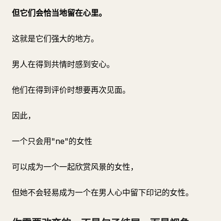
但它们会恰当地留在心里。
这就是它们强大的地方。
男人在得到共情时感到安心。
他们在得到评价时想要再次见面。
因此，
一个只会用"ne"的女性
可以成为一个一起欣赏风景的女性，
但她不会轻易成为一个在男人心中留下印记的女性。