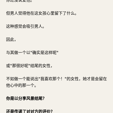
你还没说爱他。
但男人觉得他在这女孩心里留下了什么。
这种感觉会吸引男人。
因此，
与其做一个以"确实是这样呢"
或"那很好呢"结尾的女性，
不如做一个能说出"我喜欢那个！"的女性，她才是会留在
他心中的那一个。
你是以分享风景结尾？
还是传递了对对方的评价？