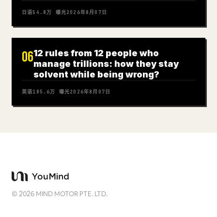
日语
54.8万
曝光
2026年8月07日
12 rules from 12 people who
06
manage trillions: how they stay
solvent while being wrong?
英语
185.6万
曝光
2026年8月07日
©
2026
MIND MOTOR PTE. LTD.