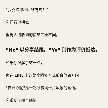
"我喜欢那种思维方式！"
它们看似相似，
但男人接收到的信息完全不同。
"Ne" 以分享结尾。"Yo" 则作为评价抵达。
如果你误解了这一点，
你在 LINE 上的整个回复方式都会偏离方向。
"真开心呢"是一起欣赏同一片风景的短语。
它重现了那个瞬间。