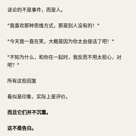
谈论的不是事件，而是人。
"我喜欢那种思维方式，那是别人没有的！"
"今天我一直在笑，大概是因为你太会接话了吧！"
"不知为什么，和你在一起时，我反而不用太担心，对
吧？"
所有这些回复
看似是印象，实际上是评价。
而且它们并不沉重。
这不是告白。