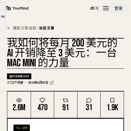
2026 年的 Mac Mini M4 实际是什么。
登录
实际能运行什么。实话实说。
YouMind
文章大纲
搭建过程。三条命令。
概览
𝕏 爆款文章追踪
/
当前文章
真实的账目。谁应该真的买它。
我如何将每月 200 美元的
人们实际上在 24/7 运行什么。
使用案例
复刻封面
AI 开销降至 3 美元：一台
完整配置。
MAC MINI 的力量
技能
@
STARMEXXX
提示词
英语
2个月前 · 2026年6月02日
定价
2.6M
470
91
31
1.9K
下载
TL;DR