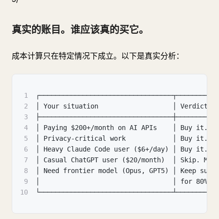
真实的账目。谁应该真的买它。
成本计算只在特定情况下成立。以下是真实分析：
1
┌──────────────────────────────────┬──────────
2
│ Your situation                   │ Verdict  
3
├──────────────────────────────────┼──────────
4
│ Paying $200+/month on AI APIs    │ Buy it. P
5
│ Privacy-critical work            │ Buy it. D
6
│ Heavy Claude Code user ($6+/day) │ Buy it. R
7
│ Casual ChatGPT user ($20/month)  │ Skip. Mat
8
│ Need frontier model (Opus, GPT5) │ Keep subs
9
│                                  │ for 80% o
10
└──────────────────────────────────┴──────────