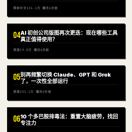
简体中文
134.4万
曝光
6天前
AI 初创公司版图再次更迭：现在哪些工具
04
真正值得使用？
英语
19.8万
曝光
6天前
别再频繁切换 Claude、GPT 和 Grok
05
了，一次性全部运行
英语
201.1万
曝光
6天前
10 个多巴胺排毒法：重置大脑疲劳，找回
06
专注力