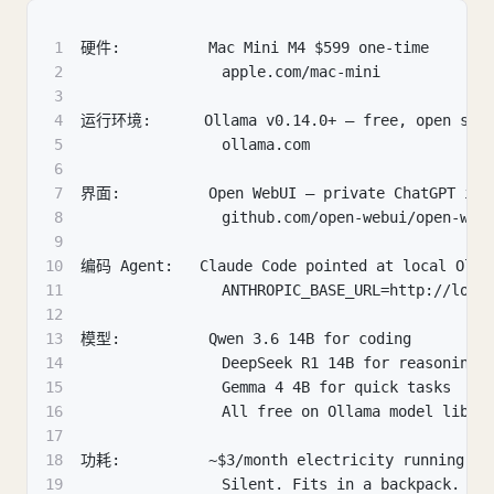
1
硬件:          Mac Mini M4 $599 one-time
2
                apple.com/mac-mini
3
4
运行环境:      Ollama v0.14.0+ — free, open sour
5
                ollama.com
6
7
界面:          Open WebUI — private ChatGPT in 
8
                github.com/open-webui/open-web
9
10
编码 Agent:   Claude Code pointed at local Olla
11
                ANTHROPIC_BASE_URL=http://loca
12
13
模型:          Qwen 3.6 14B for coding
14
                DeepSeek R1 14B for reasoning
15
                Gemma 4 4B for quick tasks
16
                All free on Ollama model libra
17
18
功耗:          ~$3/month electricity running 24
19
                Silent. Fits in a backpack.