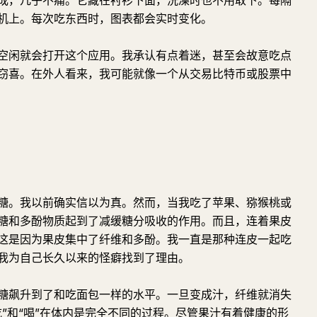
成，几乎不痛。它藏在衬衫下面，洗澡时也不用取下。每隔
机上。每次吃东西时，图表都会实时变化。
空闲就会打开这个应用。我承认有点着迷，甚至会故意吃点
窃喜。在外人看来，我可能就像一个从交易比特币或股票中
糖。我以前确实信以为真。然而，当我吃了苹果、猕猴桃或
糖和多酚物质起到了减缓糖分吸收的作用。而且，连着果皮
这是因为果皮集中了纤维和多酚。我一直是那种连皮一起吃
我为自己长久以来的怪癖找到了理由。
糖飙升到了和吃面包一样的水平。一旦变成汁，纤维就消失
”和“喝”在体内是完全不同的过程。尽管果汁有着健康的形