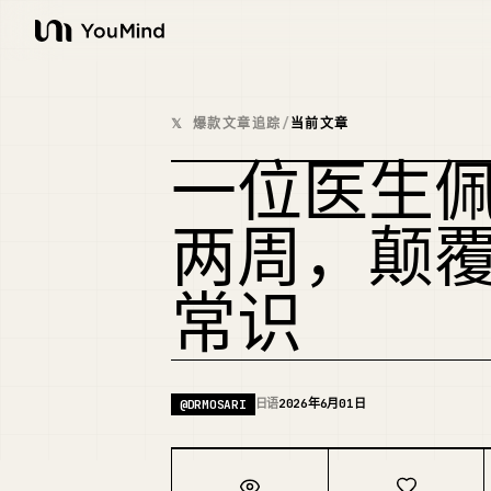
YouMind
𝕏 爆款文章追踪
/
当前文章
一位医生
两周，颠覆了
常识
日语
2026年6月01日
@
DRMOSARI