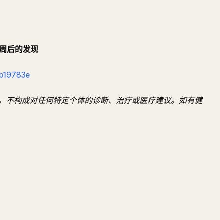
两周后的发现
3b19783e
，不构成对任何特定个体的诊断、治疗或医疗建议。如有健
提问
总结