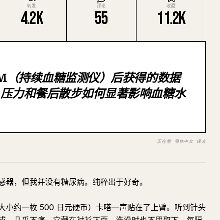
转发
评论
收藏
4.2K
55
11.2K
GM（持续血糖监测仪）后获得的数据
、压力和餐后散步如何显著影响血糖水
正在看 简体中文 译文
感器，但我并没有糖尿病。纯粹出于好奇。
片（大小约一枚 500 日元硬币）卡嗒一声贴在了上臂。听到针头