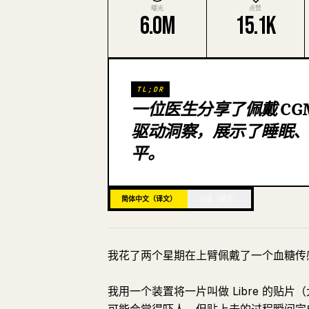
曝光
点赞
6.0M
15.1K
TL;DR
一位医生分享了佩戴 C
驱动洞察，展示了睡眠
平。
简体中文（译文）
日语（原文）
我花了两个星期在上臂佩戴了一个血糖传
我用一个装置将一片叫做 Libre 的贴