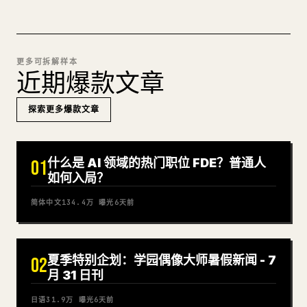
更多可拆解样本
近期爆款文章
探索更多爆款文章
什么是 AI 领域的热门职位 FDE？普通人
01
如何入局？
简体中文
134.4万
曝光
6天前
夏季特别企划：学园偶像大师暑假新闻 - 7
02
月 31 日刊
日语
31.9万
曝光
6天前