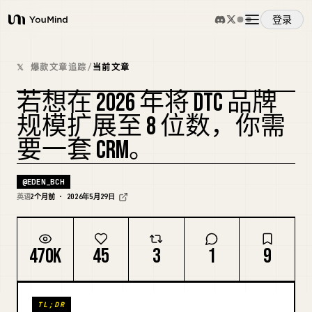
登录
YouMind
概览
𝕏 爆款文章追踪
/
当前文章
若想在 2026 年将 DTC 品牌
使用案例
复刻封面
规模扩展至 8 位数，你需
要一套 CRM。
技能
@
EDEN_BCH
提示词
英语
2个月前 · 2026年5月29日
定价
470K
45
3
1
9
下载
TL;DR