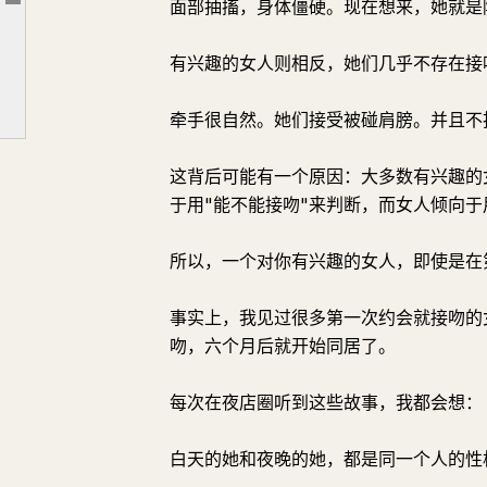
面部抽搐，身体僵硬。现在想来，她就是
文章大纲
"零兴趣导致零关系"的致命弱点
有兴趣的女人则相反，她们几乎不存在接
判断有兴趣女人的 5 个信号
与有兴趣的女人关系完整总结
牵手很自然。她们接受被碰肩膀。并且不
致读到这里的你
这背后可能有一个原因：大多数有兴趣的
于用"能不能接吻"来判断，而女人倾向于
所以，一个对你有兴趣的女人，即使是在
事实上，我见过很多第一次约会就接吻的
吻，六个月后就开始同居了。
每次在夜店圈听到这些故事，我都会想：
白天的她和夜晚的她，都是同一个人的性