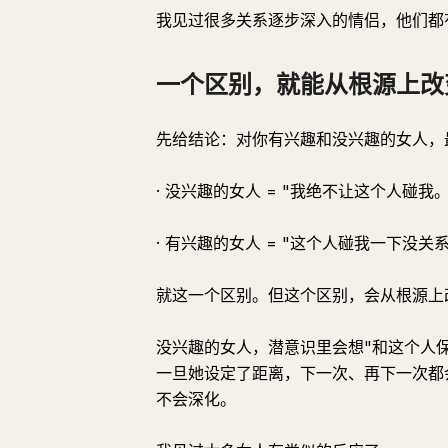
我见过很多关系逐步深入的情侣，他们都
一个区别，就能从根源上改
先给结论：对你有兴趣和没兴趣的女人，
· 没兴趣的女人 = "我绝不让这个人碰我。
· 有兴趣的女人 = "这个人碰我一下没关系
就这一个区别。但这个区别，会从根源上
没兴趣的女人，潜意识里会想"和这个人
一旦她设定了距离，下一次、再下一次都
不会深化。