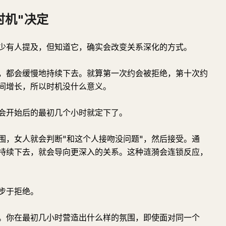
时机"决定
少有人提及，但知道它，确实会改变关系深化的方式。
，都会缓慢地持续下去。就算第一次约会被拒绝，第十次约
间增长，所以时机没什么意义。
会开始后的最初几个小时就定下了。
围，女人就会判断"和这个人接吻没问题"，然后接受。通
持续下去，就会导向更深入的关系。这种涟漪会连锁反应，
步于拒绝。
。你在最初几小时营造出什么样的氛围，即使面对同一个