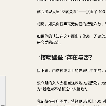
就会出现大量"空转关系"——接近了 10
相反，如果你摒弃毫无价值的接近次数，
如果你的认知在这方面出了偏差，无论怎
是恋爱的起点。
"接吻壁垒"存在与否？
接下来，由这种设计上的差异衍生出的，
一个区别，就能从根源上改变你的恋爱策略
没兴趣的女人会相当强烈地抗拒接吻。她
为"我绝对不想和这个人接吻"。
"接吻壁垒"存在与否？
残忍的机制：一切由"初始时机"决定
我记得在夜店圈里，曾经见过超过 100
为什么判断"有无兴趣"的方式有"数量级"的差异