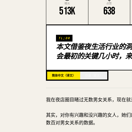
曝光
点赞
513K
638
TL;DR
本文借鉴夜生活行业的
会最初的关键几小时，
简体中文（译文）
日语（原文）
我在夜店圈目睹过无数男女关系，现在就
其实，对你有兴趣和没兴趣的女人，她们
数百对男女关系的数据。