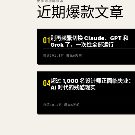
更多可拆解样本
近期爆款文章
别再频繁切换 Claude、GPT 和
01
Grok 了，一次性全部运行
英语
201.1万
曝光
6天前
超过 1,000 名设计师正面临失业：
04
AI 时代的残酷现实
日语
10.4万
曝光
6天前