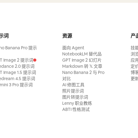
示词
资源
产
no Banana Pro 提示
面向 Agent
技
NotebookLM 替代品
浏
T Image 2 提示词
GPT Image 2 幻灯片
应
edance 2.0 提示词
Markdown 转 𝕏 文章
定
T Image 1.5 提示词
Nano Banana 2 与 Pro
博
edream 4.5 提示词
对比
更
mini 3 Pro 提示词
AI 修图工具
照片提示词
图片转提示词
Lenny 职业教练
ABTI 性格测试