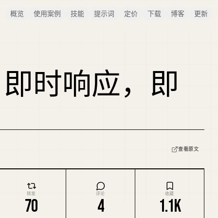
概览
使用案例
技能
提示词
定价
下载
博客
更新
，即时响应，即
查看原文
转发
评论
收藏
70
4
1.1K