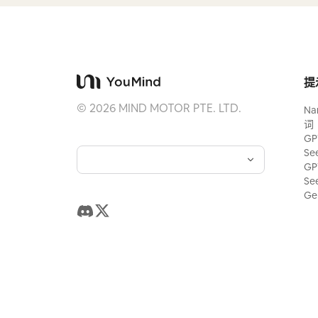
提
©
2026
MIND MOTOR PTE. LTD.
Na
词
GP
Se
GP
Se
Ge