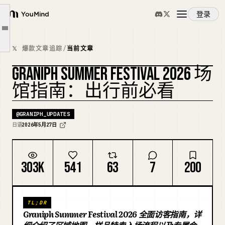
③ 关于入口
登录
YouMind
④ 关于 B 级品/样品角
文章大纲
概览
⑤ 关于福袋
𝕏 爆款文章追踪
/
当前文章
⑥ 关于配送服务
GRANIPH SUMMER FESTIVAL 2026 场
使用案例
⑦ 关于会员专属“夏季祭典抽奖”
复刻封面
馆指南：出行前必看
对来访者的请求
技能
@
GRANIPH_UPDATES
日语
2026年5月27日
提示词
303K
541
63
7
200
定价
TL;DR
下载
Graniph Summer Festival 2026 全面访客指南，详