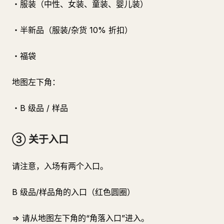
・服装（中性、女装、童装、婴儿装）
・半新品（服装/杂货 10% 折扣）
・福袋
地图左下角：
・B 级品 / 样品
③ 关于入口
请注意，入场有两个入口。
B 级品/样品角的入口（红色圆圈）
⇒ 请从地图左下角的“角落入口”进入。