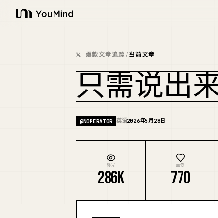
YouMind
𝕏 爆款文章追踪
/
当前文章
只需说出
英语
2026年5月28日
@
NOPERATOR
曝光
点赞
286K
770