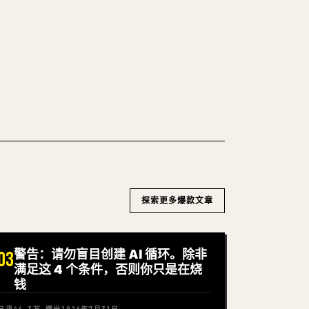
n 一键转成干净、可直接发布的 𝕏 文章草稿。
WN 转 𝕏
探索更多爆款文章
警告：请勿盲目创建 AI 循环。除非
03
满足这 4 个条件，否则你只是在烧
钱