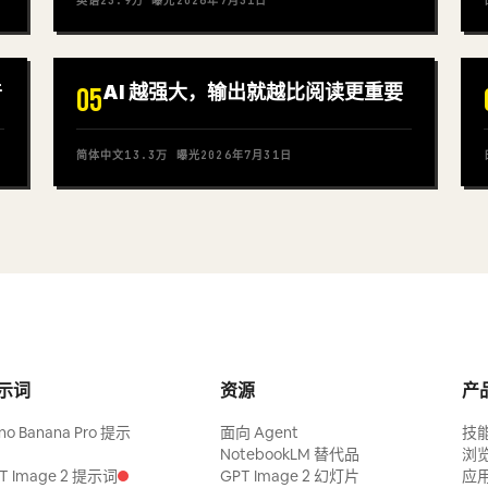
英语
23.9万
曝光
2026年7月31日
普
AI 越强大，输出就越比阅读更重要
05
简体中文
13.3万
曝光
2026年7月31日
示词
资源
产
no Banana Pro 提示
面向 Agent
技
NotebookLM 替代品
浏
T Image 2 提示词
GPT Image 2 幻灯片
应