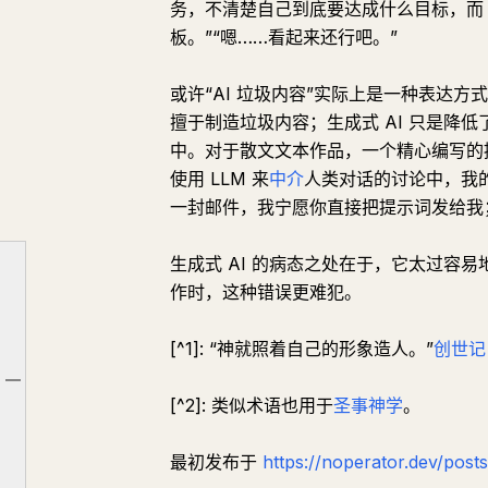
务，不清楚自己到底要达成什么目标，而 
板。”“嗯……看起来还行吧。”
或许“AI 垃圾内容”实际上是一种表达
擅于制造垃圾内容；生成式 AI 只是降低
中。对于散文文本作品，一个精心编写的
使用 LLM 来
中介
人类对话的讨论中，我的朋
一封邮件，我宁愿你直接把提示词发给我
生成式 AI 的病态之处在于，它太过容
作时，这种错误更难犯。
[^1]: “神就照着自己的形象造人。”
创世记 
不如换一种思路
文章大纲
[^2]: 类似术语也用于
圣事神学
。
“质量”的特质
最初发布于
https://noperator.dev/posts