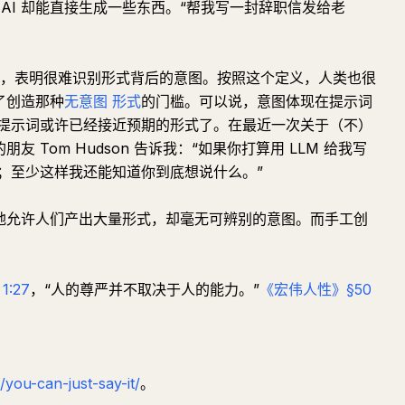
AI 却能直接生成一些东西。“帮我写一封辞职信发给老
方式，表明很难识别形式背后的意图。按照这个定义，人类也很
了创造那种
无意图
形式
的门槛。可以说，意图体现在提示词
提示词或许已经接近预期的形式了。在最近一次关于（不）
友 Tom Hudson 告诉我：“如果你打算用 LLM 给我写
；至少这样我还能知道你到底想说什么。”
易地允许人们产出大量形式，却毫无可辨别的意图。而手工创
1:27
，“人的尊严并不取决于人的能力。”
《宏伟人性》§50
/you-can-just-say-it/
。