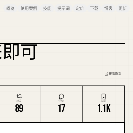
概览
使用案例
技能
提示词
定价
下载
博客
更新
来即可
复刻封面
查看原文
转发
评论
收藏
89
17
1.1K