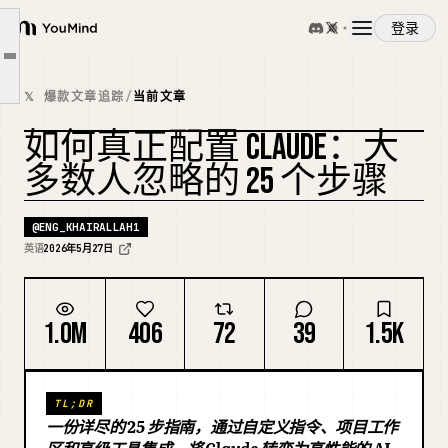
第 6–10 步：建立记忆与一致性
登录
YouMind
第 11–15 步：将 Claude 连接到你的世界
文章大纲
概览
第 16–20 步：安装 Claude Desktop 和 Cowork
𝕏 爆款文章追踪
/
当前文章
第 21–25 步：构建能够自动运行的系统
如何真正配置 CLAUDE：大
使用案例
第 25 步后的 Claude 是什么样的
复刻封面
多数人忽略的 25 个步骤
技能
@
ENG_KHAIRALLAH1
英语
2026年5月27日
提示词
1.0M
406
72
39
1.5K
定价
TL;DR
下载
一份详尽的 25 步指南，通过自定义指令、项目工作