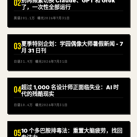
别再频繁切换 Claude、GPT 和 Grok
02
了，一次性全部运行
英语
201.1万
曝光
2026年7月31日
夏季特别企划：学园偶像大师暑假新闻 - 7
03
月 31 日刊
日语
31.9万
曝光
2026年7月31日
超过 1,000 名设计师正面临失业：AI 时
04
代的残酷现实
日语
10.4万
曝光
2026年7月31日
10 个多巴胺排毒法：重置大脑疲劳，找回
05