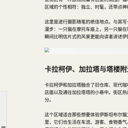
区域的个性相符：独立、时髦，还带点神
这里是进行摄影随笔的绝佳地点。与其写
漫步：一只猫在摩托车座上，另一只躲在
瞬间比明信片式的风景更能向读者讲述伊
卡拉柯伊、加拉塔与塔楼附
苏丹艾哈迈德与圣索菲亚大教堂区域
卡拉柯伊和加拉塔融合了旧仓库、现代咖
蓝色清真寺与苏丹艾哈迈德广场
店面以及通往加拉塔塔的小巷中。街区热
卡德柯伊与莫达
分。
吉罕吉尔与楚库尔朱马
这个区域适合那些想要体验伊斯坦布尔猫
卡拉柯伊、加拉塔与塔楼附近的街道
里，它们也生活在车流、游客、食物香气
大巴扎与香料巴扎区域