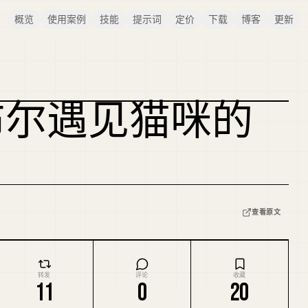
概览
使用案例
技能
提示词
定价
下载
博客
更新
布尔遇见猫咪的
查看原文
转发
评论
收藏
11
0
20