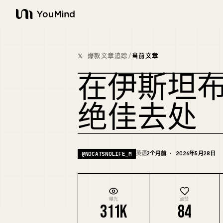
YouMind
𝕏 爆款文章追踪
/
当前文章
在伊斯坦
绝佳去处
英语
2个月前 · 2026年5月28日
@
NOCATSNOLIFE_M
曝光
点赞
311K
84