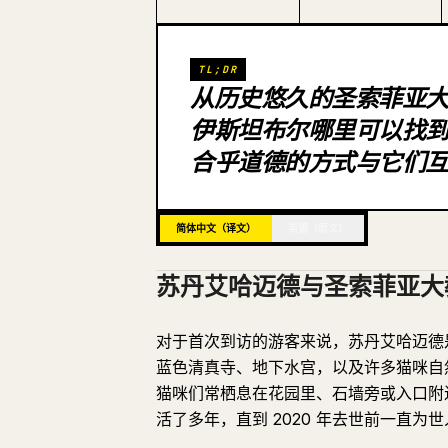
TL;DR
从历史悠久的圣索菲亚
伊斯坦布尔哪里可以找
合乎道德的方式与它们
简体中文（译文）
英语（原文）
苏丹艾哈迈德与圣索菲亚大
对于首次到访的游客来说，苏丹艾哈迈德
蓝色清真寺、地下水宫，以及许多猫咪自
猫咪们常栖息在花园里、石墙旁或入口附近
活了多年，直到 2020 年去世前一直