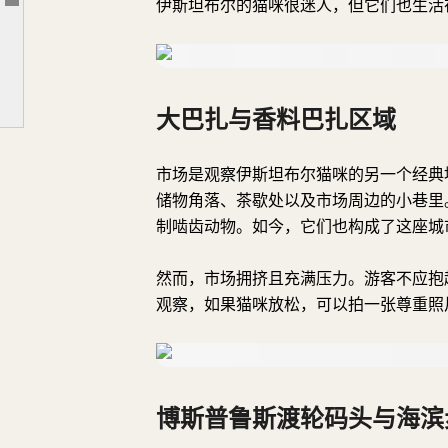
伊斯坦布尔的猫咪很迷人，但它们也生活
文章大纲
博斯普鲁斯渡轮码头与海滨步道
马奇卡公园与其他绿地
巴拉特与费内尔
大巴扎与香料巴扎区域
王子群岛
如何尊重地与伊斯坦布尔的猫咪相遇
市场是观察伊斯坦布尔猫咪的另一个经典
储物角落、茶歇处以及市场周边的小巷里
伊斯坦布尔猫咪的重要性
制啮齿动物。如今，它们也构成了这座城
然而，市场拥挤且充满压力。游客不应抱
观察，如果猫咪放松，可以拍一张尊重照
博斯普鲁斯渡轮码头与海滨