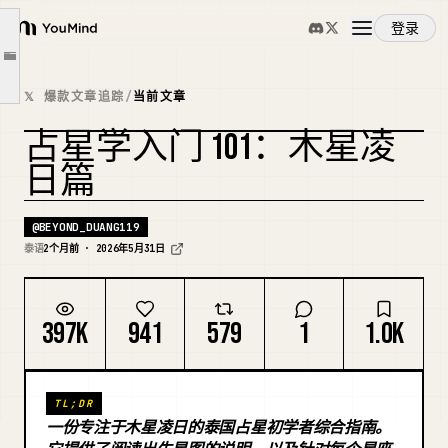
🍃 占卜请联系 https://lin.ee/ob94fOB
登录
YouMind
1. 查找你自己的星盘
文章大纲
概览
2. 进入占星页面
𝕏 爆款文章追踪
/
当前文章
3. 寻找上升星座与行运木星
占星学入门 101：木星凌
使用案例
4. 行星与宫位的简要含义
日篇
5. 简要的行星配对
技能
@
BEYOND_DUANG119
泰语
2个月前 · 2026年5月31日
提示词
397K
941
579
1
1.0K
定价
TL;DR
下载
一份专注于木星凌日的泰国占星初学者综合指南。