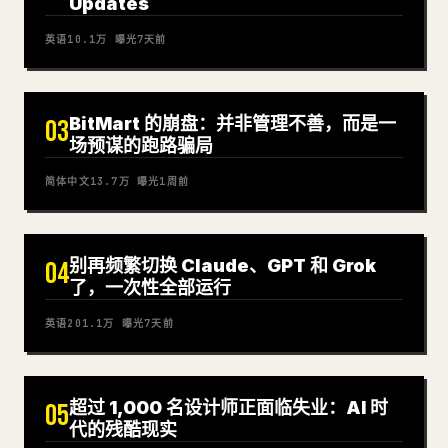
Updates
英语
10.1万
曝光
7天前
BitMart 的崩盘：并非管理不善，而是一
03
场预谋的跑路骗局
简体中文
13.7万
曝光
1周前
别再频繁切换 Claude、GPT 和 Grok
04
了，一次性全部运行
英语
201.1万
曝光
7天前
超过 1,000 名设计师正面临失业：AI 时
05
代的残酷现实