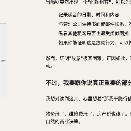
当隔壁突然出现一个"问题租客"，别以为
记录噪音的日期、时间和内容
与管理公司保持书面或邮件联系，
看看其他租客是否也遭受类似困扰
如果你能证明这是故意行为，可以
《旨在保护租客的法律，竟成了驱逐租客的武器》
你可以拒绝涨租，这是真的。
然而，证明"故意"极其困难。正因如此
文章大纲
动。
这是我亲耳听到、亲眼看到的
当你意识到这是故意为之，该怎么办
不过，我要跟你说真正重要的部
不过，我要跟你说真正重要的部分
我想对读到这儿、心里想着"那我干脆行
物价涨了，维修费涨了，房产税也涨了。
自然的商业决策。