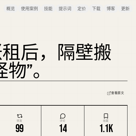
概览
使用案例
技能
提示词
定价
下载
博客
更新
涨租后，隔壁搬
怪物”。
查看原文
转发
评论
收藏
99
14
1.1K