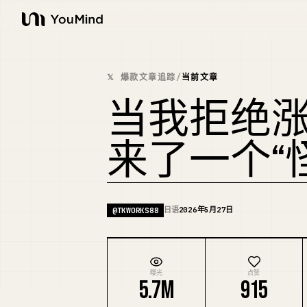
YouMind
𝕏 爆款文章追踪
/
当前文章
当我拒绝
来了一个“
日语
2026年5月27日
@
TKWORKS88
曝光
点赞
5.7M
915