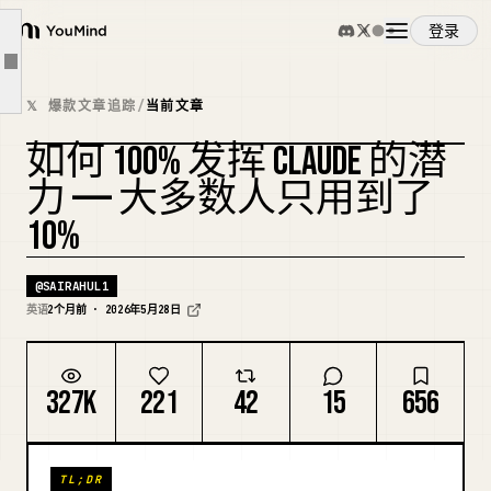
7. 练习一次艰难的对话
登录
YouMind
8. 魔鬼代言人
文章大纲
概览
第三部分：大多数人不知道存在的产品功能（它们是独立的工具。能解锁一个完全不同的层次。）
𝕏 爆款文章追踪
/
当前文章
9. Chrome 里的 Claude —— 能看到你看到的那个 Claude
如何 100% 发挥 CLAUDE 的潜
使用案例
10. Claude Cowork —— 住在你桌面上的那个 Claude
复刻封面
力 —— 大多数人只用到了
11. 定时任务 —— 在你睡觉时工作的那个 Claude
10%
技能
12. Cowork 中的技能 —— 像安装插件一样安装新能力
13. CLAUDE.md —— Claude 在每次会话中自动读取的规则
@
SAIRAHUL1
提示词
英语
2个月前 · 2026年5月28日
14. Claude Code —— 在你的终端里编写、测试和修复代码的 AI
15. Claude Design —— 用于视觉工作的 AI
定价
327K
221
42
15
656
16. 提示缓存 —— API 调用成本降低 90%
17. 私人教练、导师、分析师 —— 你的完整私人团队
下载
TL;DR