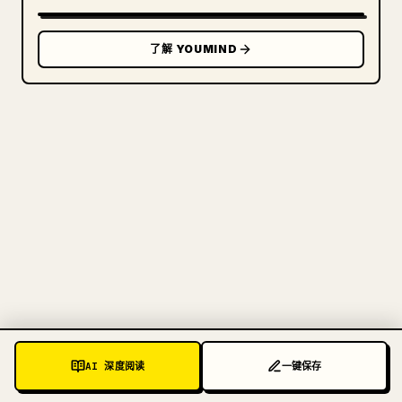
了解 YOUMIND
写给创作者
把你的 MARKDOWN 变成干净
的 𝕏 文章
图片上传、表格、代码块，往 𝕏 上手动重排太痛
苦。YouMind 把整篇 Markdown 一键转成干净、可
直接发布的 𝕏 文章草稿。
AI 深度阅读
一键保存