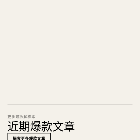
写给创作者
把你的 MARKDOWN 变成干净
的 𝕏 文章
图片上传、表格、代码块，往 𝕏 上手动重排太痛
苦。YouMind 把整篇 Markdown 一键转成干净、可
直接发布的 𝕏 文章草稿。
试试 MARKDOWN 转 𝕏
更多可拆解样本
近期爆款文章
探索更多爆款文章