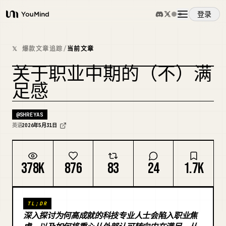
登录
YouMind
概览
𝕏 爆款文章追踪
/
当前文章
关于职业中期的（不）满
使用案例
复刻封面
足感
技能
@
SHREYAS
英语
2026年5月31日
提示词
378K
876
83
24
1.7K
定价
TL;DR
下载
深入探讨为何高成就的科技专业人士会陷入职业焦