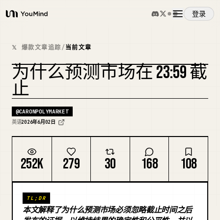
登录
YouMind
概览
𝕏 爆款文章追踪
/
当前文章
为什么预测市场在 23:59 截
使用案例
复刻封面
止
技能
@
CARONPOLYMARKET
英语
2026年6月02日
提示词
252K
279
30
168
108
定价
TL;DR
下载
本文解释了为什么预测市场必须忽略截止时间之后