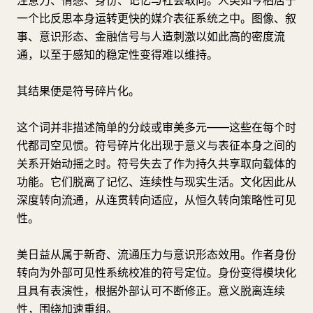
注意力、情感、身份、记忆与社会取向。人类如今栖居于
一个比反思本身运转更快的媒介表征系统之中。图像、叙
事、意识形态、金融信号与人造刺激以如此高的密度流
通，以至于感知的稳定性变得难以维持。
其结果便是符号碎片化。
这个词并非描述简单的分歧或审美多元——这些在每个时
代都司空见惯。符号碎片化出现于意义与表征本身之间的
关系开始动摇之时。符号失去了作为持久共享取向载体的
功能。它们脱离了记忆、连续性与现实生活。文化因此从
深度转向流通，从连贯转向适应，从恒久转向策略性可见
性。
美日益从属于新奇、流通压力与意识形态效用。作者身份
转向为外部可见性系统校准的符号定位。身份变得模块化
且具有表演性，根据外部认可不断修正。意义脱离连续
性，围绕加速重组。