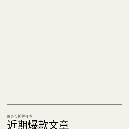
写给创作者
把你的 MARKDOWN 变成干净
的 𝕏 文章
图片上传、表格、代码块，往 𝕏 上手动重排太痛
苦。YouMind 把整篇 Markdown 一键转成干净、可
直接发布的 𝕏 文章草稿。
试试 MARKDOWN 转 𝕏
更多可拆解样本
近期爆款文章