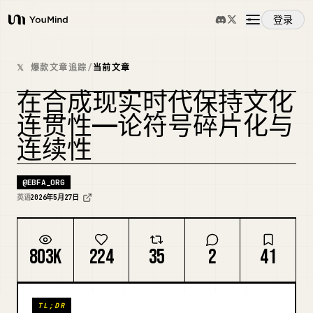
登录
YouMind
概览
𝕏 爆款文章追踪
/
当前文章
在合成现实时代保持文化
使用案例
连贯性——论符号碎片化与
连续性
技能
@
EBFA_ORG
提示词
英语
2026年5月27日
定价
803K
224
35
2
41
下载
TL;DR