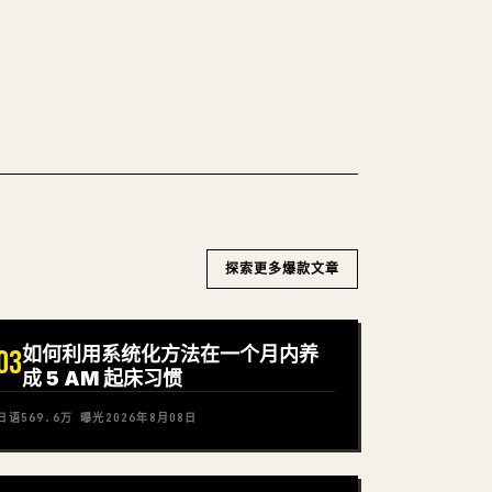
WN 转 𝕏
探索更多爆款文章
如何利用系统化方法在一个月内养
03
成 5 AM 起床习惯
日语
569.6万
曝光
2026年8月08日