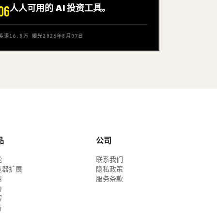
人人可用的 AI 投资工具。
06
英语
16.8万
曝光
2026年8月07日
品
公司
能
联系我们
览器扩展
隐私政策
用
服务条款
价
客
新