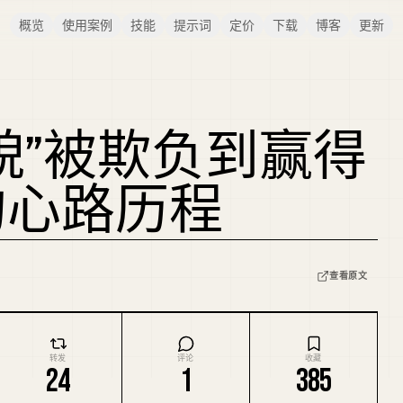
概览
使用案例
技能
提示词
定价
下载
博客
更新
貌”被欺负到赢得
的心路历程
查看原文
转发
评论
收藏
24
1
385