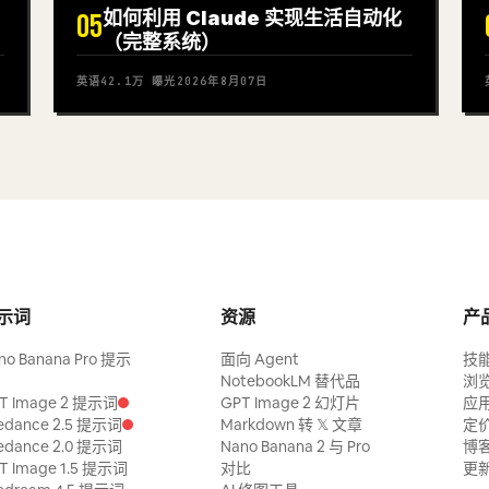
如何利用 Claude 实现生活自动化
05
（完整系统）
英语
42.1万
曝光
2026年8月07日
示词
资源
产
no Banana Pro 提示
面向 Agent
技
NotebookLM 替代品
浏
T Image 2 提示词
GPT Image 2 幻灯片
应
edance 2.5 提示词
Markdown 转 𝕏 文章
定
edance 2.0 提示词
Nano Banana 2 与 Pro
博
T Image 1.5 提示词
对比
更