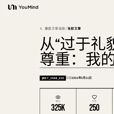
YouMind
𝕏 爆款文章追踪
/
当前文章
从“过于礼
尊重：我
日语
2026年5月31日
@
KEY_CHAN_ASD
曝光
点赞
325K
250