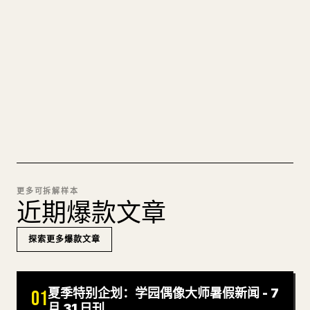
图片上传、表格、代码块，往 𝕏 上手动重排太痛
苦。YouMind 把整篇 Markdown 一键转成干净、可
直接发布的 𝕏 文章草稿。
试试 MARKDOWN 转 𝕏
更多可拆解样本
近期爆款文章
探索更多爆款文章
夏季特别企划：学园偶像大师暑假新闻 - 7
01
月 31 日刊