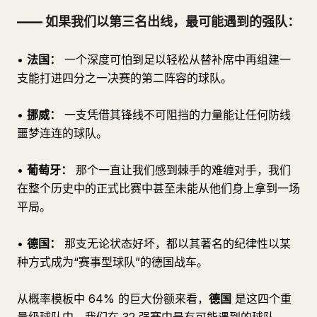
—— 如果我们以第三名出线，最可能遇到的强队：
•
法国：
一个深度可怕到足以轻松从替补席中再组建一
支能打进四分之一决赛的第二阵容的球队。
•
挪威：
一支凭借其锋线不可阻挡的力量能让任何防线
噩梦连连的球队。
•
葡萄牙：
那个一直让我们感到棘手的难缠对手，我们
在整个历史中的正式比赛中甚至未能从他们身上拿到一场
平局。
•
德国：
那支无论状态好坏，都以其著名的纪律性以某
种方式成为“赛事型球队”的德国战车。
从概率模板中 64% 的巨大份额来看，
德国
是这四个重