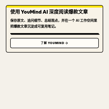
使用 YouMind AI 深度阅读爆款文章
保存原文、追问细节、总结观点，并在一个 AI 工作空间里
把爆款文章沉淀成可复用笔记。
了解 YOUMIND
写给创作者
把你的 MARKDOWN 变成干净
的 𝕏 文章