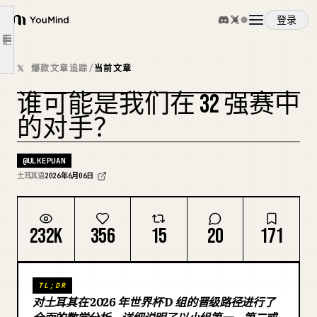
—— 回到小组头名场景：
登录
YouMind
—— 如果我们以小组第二出线
文章大纲
—— 我们可能让世界杯陷入混乱！
概览
𝕏 爆款文章追踪
/
当前文章
—— 如果我们以成绩最好的小组第三出线
谁可能是我们在 32 强赛中
—— 通往第三名道路上的潜在对手
使用案例
复刻封面
的对手？
—— 如果我们以第三名出线，可能遇到谁？
—— 如果我们以第三名出线，最可能遇到的强队：
技能
@
ULKEPUAN
—— 我们的赛事路径和所有可能性
土耳其语
2026年6月06日
—— 如果引入 Elo 评分，场景如何变化？
提示词
—— 最后：赛事树和我们的路线图！
232K
356
15
20
171
我们衷心祝愿 #BizimÇocuklar 在这伟大的世界杯征程中取得成功！
定价
TL;DR
下载
对土耳其在 2026 年世界杯 D 组的晋级路径进行了