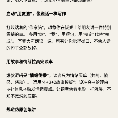
论、切入争议点），这是小号破圈的最短路径。
启动“朋友脑”，像说话一样写作
打败端着的“作家脑”，想象你在饭桌上给朋友讲一件特别
震撼的事。 多用“你”、“我”，用短句，用“搞定”代替“完
成”。 写完大声朗读一遍，所有让你觉得拗口、不像人话
的句子全部改掉。
用故事和情绪拉高完读率
爆款逻辑是
“情绪传播”
，读者只为情绪买单（共鸣、愤
怒、感动）。 运用“4+3+2故事模板”：设冲突→给理由
→补信息→触发情绪爆点。让读者像看电影一样沉浸，不
知不觉滑到底部。
规避伪原创陷阱