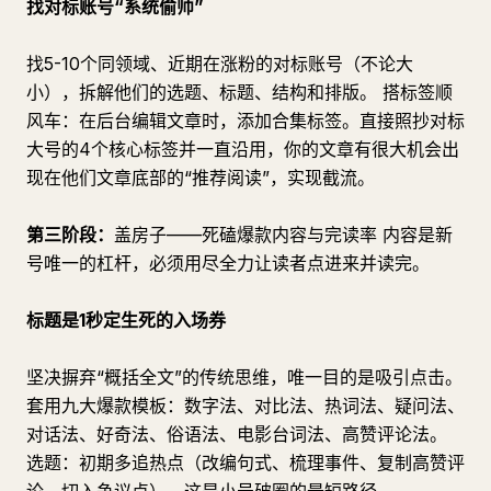
找对标账号“系统偷师”
找5-10个同领域、近期在涨粉的对标账号（不论大
小），拆解他们的选题、标题、结构和排版。 搭标签顺
风车：在后台编辑文章时，添加合集标签。直接照抄对标
大号的4个核心标签并一直沿用，你的文章有很大机会出
现在他们文章底部的“推荐阅读”，实现截流。
第三阶段：
盖房子——死磕爆款内容与完读率 内容是新
号唯一的杠杆，必须用尽全力让读者点进来并读完。
标题是1秒定生死的入场券
坚决摒弃“概括全文”的传统思维，唯一目的是吸引点击。
套用九大爆款模板：数字法、对比法、热词法、疑问法、
对话法、好奇法、俗语法、电影台词法、高赞评论法。
选题：初期多追热点（改编句式、梳理事件、复制高赞评