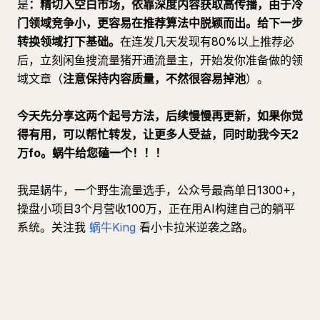
是
：精切入空白市场，依靠深度内容获取高传播，由于冷
门领域竞争小，更容易在推荐算法中脱颖而出。给下一步
转换领域打下基础。
在连发几天发现有80%以上推荐必
后，立刻闲鱼搜流量猪开通流量主，开始发你准备做的领
域文章（
注意保持内容质量，不然很容易掉池
）。
今天先分享这两个起号方法，后续慢慢再更新，如果你觉
得有用，可以帮忙转发，让更多人受益，同时助我今天2
万fo。蜗牛给您磕一个！！！
我是蜗牛，一个野生流量选手，公众号最高单日1300+，
操盘小项目3个月营收100万，正在用AI构建自己的躺平
系统。关注我
蜗牛King
看小卡拉米逆袭之路。