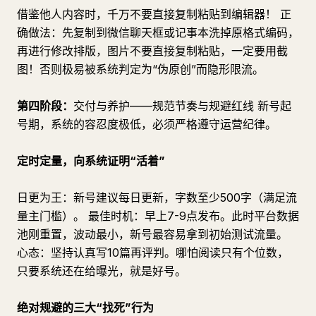
借鉴他人内容时，千万不要直接复制粘贴到编辑器！ 正
确做法：先复制到微信聊天框或记事本洗掉原格式编码，
再进行修改排版，图片不要直接复制粘贴，一定要用截
图！否则极易被系统判定为“伪原创”而隐形限流。
第四阶段：
交付与养护——规范节奏与规避红线 新号起
号期，系统的容忍度极低，必须严格遵守运营纪律。
定时定量，向系统证明“活着”
日更为王：新号建议每日更新，字数至少500字（满足流
量主门槛）。 最佳时机：早上7-9点发布。此时平台数据
池刚重置，波动最小，新号最容易拿到初始测试流量。
心态：坚持认真写10篇再评判。哪怕阅读只有个位数，
只要系统还在给曝光，就是好号。
绝对规避的三大“找死”行为