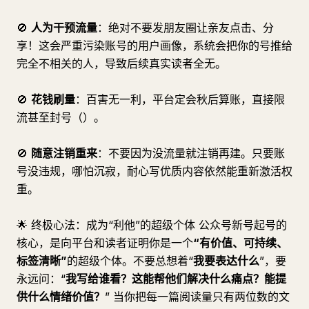
🚫
人为干预流量
：绝对不要发朋友圈让亲友点击、分
享！这会严重污染账号的用户画像，系统会把你的号推给
完全不相关的人，导致后续真实读者全无。
🚫
花钱刷量
：百害无一利，平台定会秋后算账，直接限
流甚至封号（）。
🚫
随意注销重来
：不要因为没流量就注销再建。只要账
号没违规，哪怕沉寂，耐心写优质内容依然能重新激活权
重。
🌟 终极心法：成为“利他”的超级个体 公众号新号起号的
核心，是向平台和读者证明你是一个
“有价值、可持续、
标签清晰”
的超级个体。不要总想着“
我要表达什么
”，要
永远问：“
我写给谁看？这能帮他们解决什么痛点？能提
供什么情绪价值？
” 当你把每一篇阅读量只有两位数的文