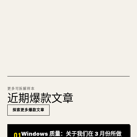
的 𝕏 文章
图片上传、表格、代码块，往 𝕏 上手动重排太痛
苦。YouMind 把整篇 Markdown 一键转成干净、可
直接发布的 𝕏 文章草稿。
试试 MARKDOWN 转 𝕏
更多可拆解样本
近期爆款文章
探索更多爆款文章
Windows 质量：关于我们在 3 月份所做
01