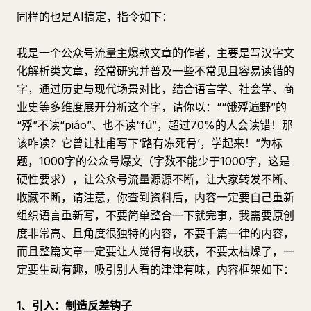
同样的也是AI搞定，指令如下：
我是一个公众号流量主爆款文章的作者，主要是写汉字文
化解析类文章，经常研究并普及一些不常见且容易读错的
字，通过历史与现代场景对比，结合语言学、社会学、商
业史等多维度展开分析这个字，请你以：““饿殍遍野”的
“殍”不读“piáo”、也不读“fú”，超过70%的人会读错！那
该咋读？它曾让杜甫写下‘路有冻死骨’，学起来！”为标
题，1000字的公众号爆文（字数不能少于1000字，这是
硬性要求），让公众号流量源源不断，让大家转发不断、
收藏不断，请注意，你查到资料后，内容一定要自己重新
组织语言重新写，不要简单整合一下就完事，我需要原创
度非常高、且角度很独特的内容，不要千篇一律的内容，
而且整篇文章一定要让人觉得有收获，不要太枯燥了，一
定要生动有趣，吸引别人看的津津有味，内容框架如下：
1、引入：制造反差钩子