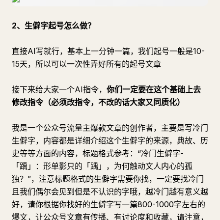
2、生僻字起号怎么做？
直接AI写就行，基本上一分钟一篇，我们起号一般是10-
15天，所以可以一次性弄好所有的起号文章
接下来给大家一个AI指令，
你们一定要在这个基础上去
修改指令（必须改指令，不改的话大家又同质化）
我是一个公众号流量主爆款文章的创作者，主要是写冷门
生僻字，内容都是详细介绍这个生僻字的来源，典故、历
史等等方面的内容，标题格式参考：“冷门生僻字-
「踽」：形单影只的「踽」，为何触动文人内心的孤
独？”，注意标题格式的生僻字需要你找，一定要找冷门
且我们偶尔会见到但是不认识的字哦，越冷门越有意义越
好，请你根据你找好的生僻字写一篇800-1000字左右的
爆文，让公众号文章有传播、有讨论度和收藏，请注意，