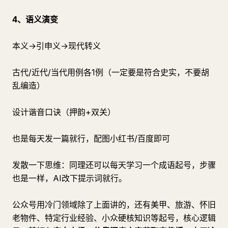
4、语义演变
本义→引申义→现代转义
古代/近代/当代用例各1例（一定要是符合史实，不要胡
乱编造）
设计谐音口诀（押韵+双关）
也是每天发一篇就行，配图小红书/百度即可
发散一下思维：同理还可以每天学习一个成语起号，步骤
也是一样，AI改下提示词就行。
公众号用冷门领域除了上面讲的，还有美甲、旅游、怀旧
老物件、特定行业经验、小众硬核知识等起号，核心逻辑