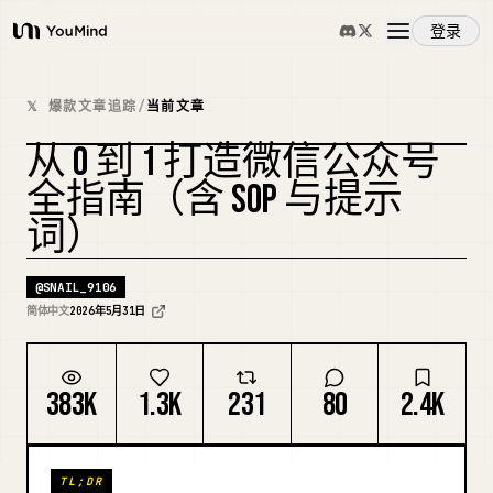
登录
YouMind
概览
𝕏 爆款文章追踪
/
当前文章
从 0 到 1 打造微信公众号
使用案例
复刻封面
全指南（含 SOP 与提示
词）
技能
@
SNAIL_9106
提示词
简体中文
2026年5月31日
定价
383K
1.3K
231
80
2.4K
下载
TL;DR