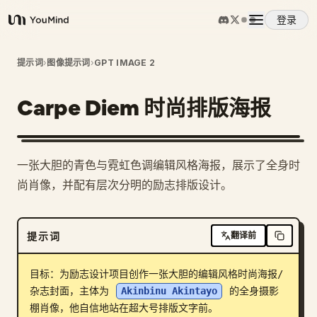
登录
YouMind
概览
提示词
›
图像提示词
›
GPT IMAGE 2
Carpe Diem 时尚排版海报
使用案例
技能
一张大胆的青色与霓虹色调编辑风格海报，展示了全身时
尚肖像，并配有层次分明的励志排版设计。
提示词
提示词
翻译前
定价
目标：为励志设计项目创作一张大胆的编辑风格时尚海报/
下载
杂志封面，主体为 
Akinbinu Akintayo
 的全身摄影
棚肖像，他自信地站在超大号排版文字前。
