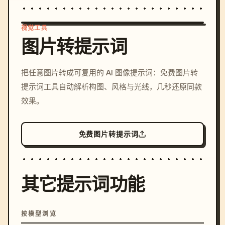
视觉工具
图片转提示词
/imagine prompt: cinemati
把任意图片转成可复用的 AI 图像提示词：免费图片转
c, cyberpunk sunset, neon
提示词工具自动解析构图、风格与光线，几秒还原同款
colors, 8k --v 6.0
效果。
免费图片转提示词
其它提示词功能
按模型浏览