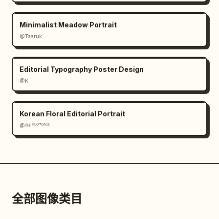
Minimalist Meadow Portrait
@Taaruk
Editorial Typography Poster Design
@K
Korean Floral Editorial Portrait
@𝟡𝟜 ᴾᴸᴬʸᶠᴼᴿᴳᴱ
全部图像类目