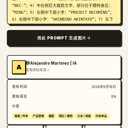
“BEC-”；4) 中右侧巨大裁剪文字，部分位于模特身后：
“MING”；5) 左侧中下部小字：“PROJECT BECOMING”；
6) 右侧中下部小字：“AKINBINU AKINTAYO”；7) 左下
角小字：“EP 27”；8) 中心底部巨大文字：“OMING”；9) 
右下角巨大标题：“CARPE DIEM”。在最左下角添加两行额
用此 PROMPT 生成图片
外的小座右铭作为最终区块的一部分：“MEMENTO MORI” 
和 “MEMENTO VIVERE”。在右下角添加一个小短语：“THE 
TIME IS COMING”。整体海报概念暗示了贯穿构图的 
“BECOMING” 一词。

@Alejandro Martinez | IA
A
查看原始来源
布局：将模特置于前景，使排版文字被其身体部分遮挡。右
上角的 “CARPE DIEM” 应占据上半部分，而另一个裁剪后
发布时间
2026年5月16日
的 “CARPE DIEM” 则固定在右下角。左侧的 “BEC-” 应
非常大并从左边缘裁剪。文字片段 “MING” 和 “OMING” 
原始语言
EN
应出现在中部和下中心，营造出层次分明的排版节奏。

分类
调色板：青蓝色背景，霓虹黄绿色文字，深橄榄色服装，黑
海报 / 传单
产品营销
摄影
网红 / 模特
文本 / 排版
时尚单品
色鞋子。色彩极简，呈现干净的商业海报质感。
