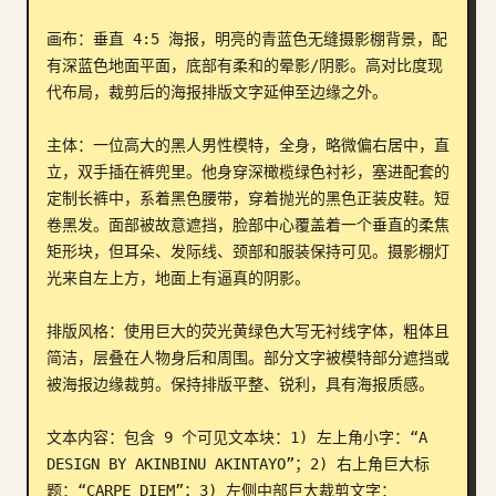
博客
画布：垂直 4:5 海报，明亮的青蓝色无缝摄影棚背景，配
有深蓝色地面平面，底部有柔和的晕影/阴影。高对比度现
代布局，裁剪后的海报排版文字延伸至边缘之外。

更新
主体：一位高大的黑人男性模特，全身，略微偏右居中，直
立，双手插在裤兜里。他身穿深橄榄绿色衬衫，塞进配套的
定制长裤中，系着黑色腰带，穿着抛光的黑色正装皮鞋。短
卷黑发。面部被故意遮挡，脸部中心覆盖着一个垂直的柔焦
矩形块，但耳朵、发际线、颈部和服装保持可见。摄影棚灯
光来自左上方，地面上有逼真的阴影。

排版风格：使用巨大的荧光黄绿色大写无衬线字体，粗体且
简洁，层叠在人物身后和周围。部分文字被模特部分遮挡或
被海报边缘裁剪。保持排版平整、锐利，具有海报质感。

文本内容：包含 9 个可见文本块：1) 左上角小字：“A 
DESIGN BY AKINBINU AKINTAYO”；2) 右上角巨大标
题：“CARPE DIEM”；3) 左侧中部巨大裁剪文字：