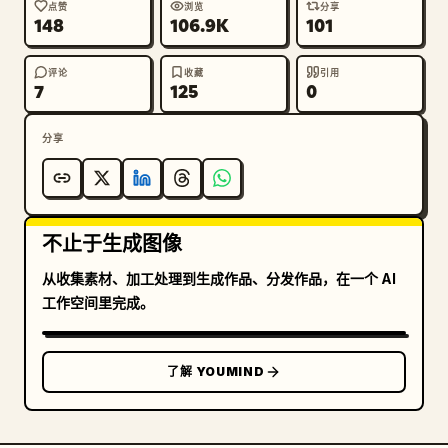
点赞
浏览
分享
148
106.9K
101
约束：无 Logo，无水印，无额外人物，无道具，除指定的
排版外无额外文本。保留大胆的时尚编辑外观和故意遮挡的
评论
收藏
引用
面部效果。
7
125
0
分享
不止于生成图像
从收集素材、加工处理到生成作品、分发作品，在一个 AI
工作空间里完成。
了解 YOUMIND