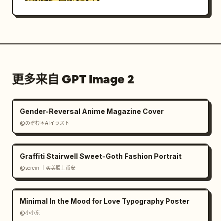
更多来自 GPT Image 2
Gender-Reversal Anime Magazine Cover
@のぞむ＊AIイラスト
Graffiti Stairwell Sweet-Goth Fashion Portrait
@serein ｜买美股上币安
Minimal In the Mood for Love Typography Poster
@小小东