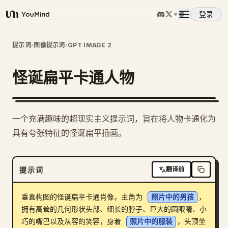
登录
YouMind
概览
提示词
›
图像提示词
›
GPT IMAGE 2
怪诞扁平卡通人物
使用案例
技能
一个充满趣味的超现实主义提示词，旨在将人物卡通化为
具有夸张特征的怪诞扁平插画。
提示词
提示词
翻译前
定价
垂直构图的怪诞扁平卡通肖像，主角为 
照片中的男孩
，
下载
拥有高耸的几何形状头部、细长的脖子、巨大的圆眼睛、小
巧的嘴巴以及从容的笑容，身着 
照片中的服装
，头顶坐