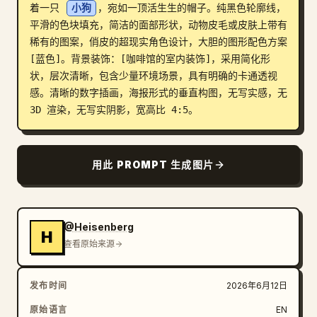
着一只 
小狗
，宛如一顶活生生的帽子。纯黑色轮廓线，
博客
平滑的色块填充，简洁的面部形状，动物皮毛或皮肤上带有
稀有的图案，俏皮的超现实角色设计，大胆的图形配色方案 
[蓝色]。背景装饰：[咖啡馆的室内装饰]，采用简化形
更新
状，层次清晰，包含少量环境场景，具有明确的卡通透视
感。清晰的数字插画，海报形式的垂直构图，无写实感，无 
3D 渲染，无写实阴影，宽高比 4:5。
用此 PROMPT 生成图片
@Heisenberg
H
查看原始来源
发布时间
2026年6月12日
原始语言
EN