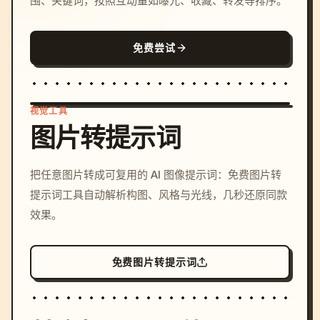
围、关键词，按照互动量如曝光、收藏、转发等排序。
免费尝试
视觉工具
图片转提示词
/imagine prompt: cinemati
把任意图片转成可复用的 AI 图像提示词：免费图片转
c, cyberpunk sunset, neon
提示词工具自动解析构图、风格与光线，几秒还原同款
colors, 8k --v 6.0
效果。
免费图片转提示词