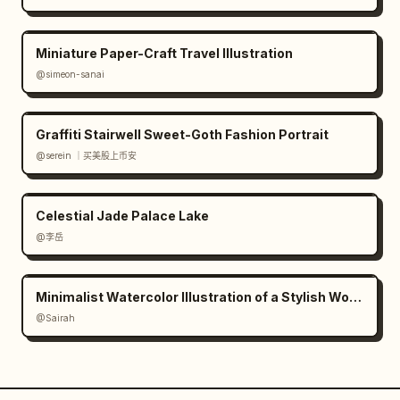
Miniature Paper-Craft Travel Illustration
@simeon-sanai
Graffiti Stairwell Sweet-Goth Fashion Portrait
@serein ｜买美股上币安
Celestial Jade Palace Lake
@李岳
Minimalist Watercolor Illustration of a Stylish Woman
@Sairah