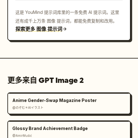
这是 YouMind 提示词库里的一条免费 AI 提示词。这里
还有成千上万条 图像 提示词，都能免费复制和改用。
探索更多 图像 提示词
更多来自 GPT Image 2
Anime Gender-Swap Magazine Poster
@のぞむ＊AIイラスト
Glossy Brand Achievement Badge
@AmirMušić