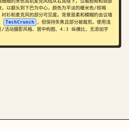
根细细的米色耳机麦克风线从右耳绕下，沿着脸颊和颈部
块，以额头到下巴为中心，颜色为平淡的暖米色/棕褐
、衬衫和麦克风的部分可见度。背景是柔和模糊的会议墙
 
TechCrunch
，但保持失焦且部分被裁剪。使用浅
/活动摄影风格、居中构图、4:3 纵横比，无添加字