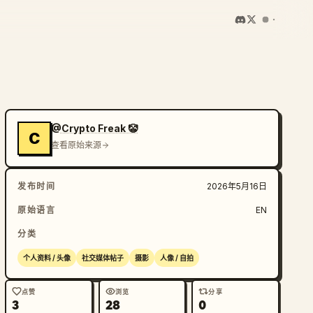
@Crypto Freak 🤡
C
查看原始来源
发布时间
2026年5月16日
原始语言
EN
分类
个人资料 / 头像
社交媒体帖子
摄影
人像 / 自拍
点赞
浏览
分享
3
28
0