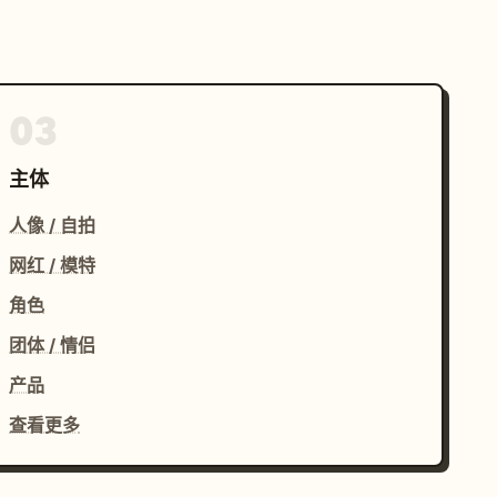
03
主体
人像 / 自拍
网红 / 模特
角色
团体 / 情侣
产品
查看更多