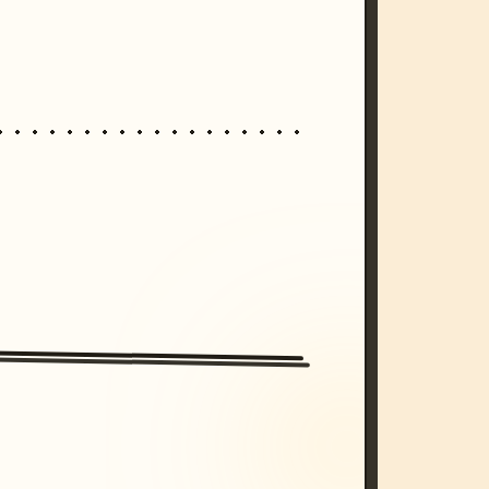
/imagine prompt: cinematic, cyberpunk s
unset, neon colors, 8k --v 6.0