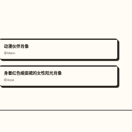
动漫伙伴肖像
@Meem
身着红色缎面裙的女性阳光肖像
@Aqsa