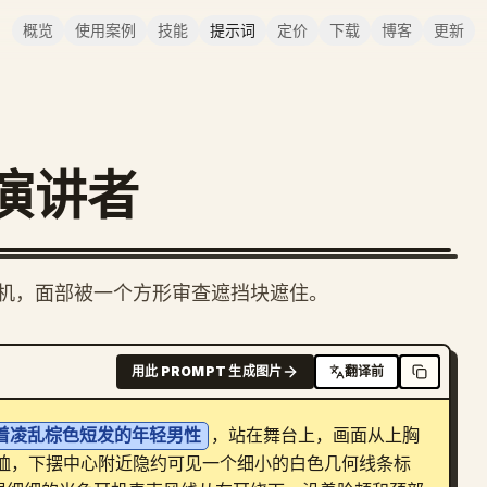
概览
使用案例
技能
提示词
定价
下载
博客
更新
演讲者
机，面部被一个方形审查遮挡块遮住。
用此 PROMPT 生成图片
翻译前
着凌乱棕色短发的年轻男性
，站在舞台上，画面从上胸
 恤，下摆中心附近隐约可见一个细小的白色几何线条标