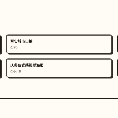
写实城市自拍
@ギン
庆典仪式感视觉海报
@小小东