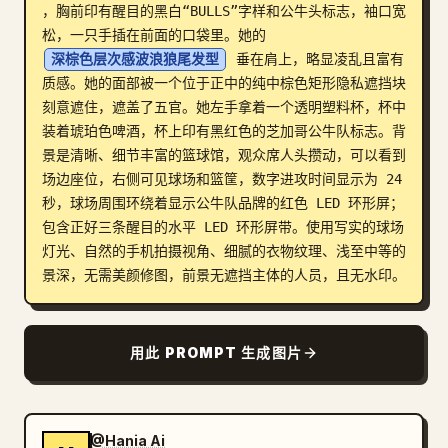
，胸前印有醒目的黑白“BULLS”字样和公牛头标志，袖口宽
博客
松，一只手插在前面的口袋里。她的 
深棕色层次感波浪狼尾发型
 垂在肩上，略显凌乱且富有
质感。她的面部被一个位于正中的纯中棕色矩形隐私遮挡块
更新
刻意遮住，遮盖了五官。她左手拿着一个透明塑料杯，杯中
装着琥珀色啤酒，杯上印有黑红色的芝加哥公牛队标志。背
景是清晰、细节丰富的篮球馆，观众席人头攒动，可以看到
场边座位，右侧可见球场和篮筐，数字进攻时间显示为 24 
秒，球场周围环绕着显示公牛队品牌的红色 LED 环形屏；
包含正好三条醒目的水平 LED 环形屏带。使用写实的球场
灯光、自然的手机拍摄视角、细腻的衣物纹理、浅至中等的
景深，无需美颜修图，前景无遮挡主体的人员，且无水印。
用此 PROMPT 生成图片
@Hania Ai