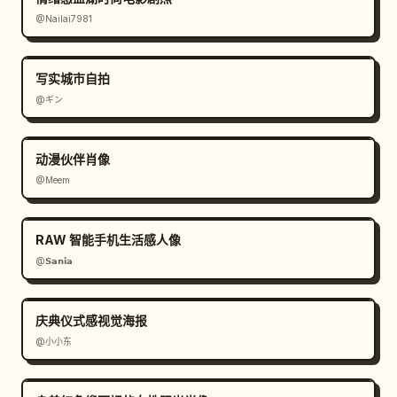
@Nailai7981
写实城市自拍
@ギン
动漫伙伴肖像
@Meem
RAW 智能手机生活感人像
@𝗦𝗮𝗻𝗶𝗮
庆典仪式感视觉海报
@小小东