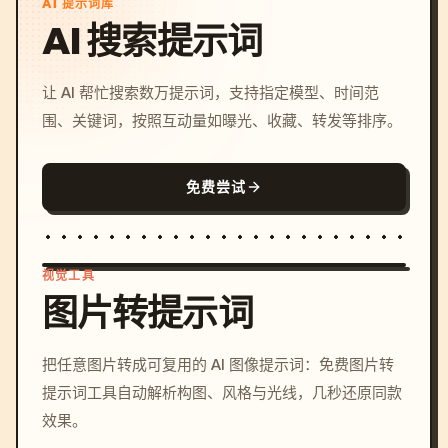
AI 提示词库
AI 搜索提示词
让 AI 帮忙搜索数万提示词，支持指定模型、时间范
围、关键词，按照互动量如曝光、收藏、转发等排序。
免费尝试
视觉工具
图片转提示词
/imagine prompt: cinemati
把任意图片转成可复用的 AI 图像提示词：免费图片转
c, cyberpunk sunset, neon
提示词工具自动解析构图、风格与光线，几秒还原同款
colors, 8k --v 6.0
效果。