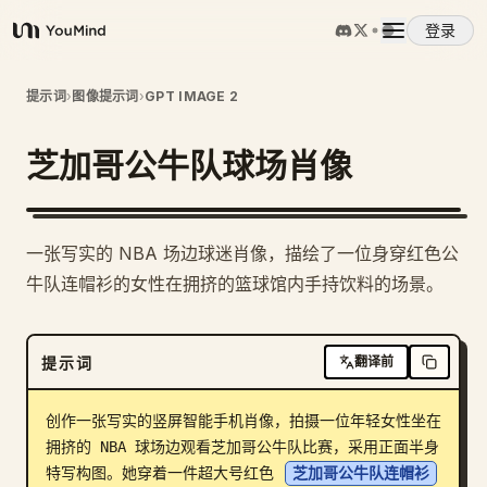
登录
YouMind
概览
提示词
›
图像提示词
›
GPT IMAGE 2
芝加哥公牛队球场肖像
使用案例
技能
一张写实的 NBA 场边球迷肖像，描绘了一位身穿红色公
牛队连帽衫的女性在拥挤的篮球馆内手持饮料的场景。
提示词
提示词
翻译前
定价
创作一张写实的竖屏智能手机肖像，拍摄一位年轻女性坐在
下载
拥挤的 NBA 球场边观看芝加哥公牛队比赛，采用正面半身
特写构图。她穿着一件超大号红色 
芝加哥公牛队连帽衫