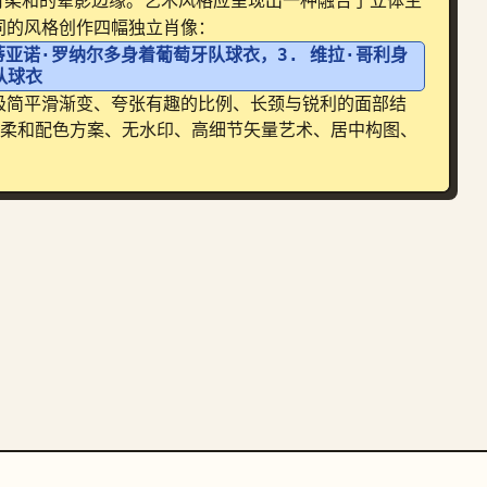
有柔和的晕影边缘。艺术风格应呈现出一种融合了立体主
同的风格创作四幅独立肖像：
蒂亚诺·罗纳尔多身着葡萄牙队球衣，3. 维拉·哥利身
队球衣
极简平滑渐变、夸张有趣的比例、长颈与锐利的面部结
古柔和配色方案、无水印、高细节矢量艺术、居中构图、