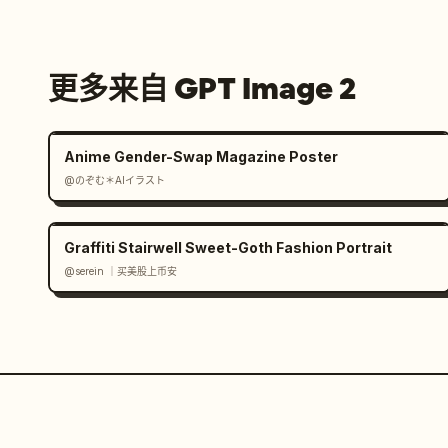
更多来自 GPT Image 2
Anime Gender-Swap Magazine Poster
@のぞむ＊AIイラスト
Graffiti Stairwell Sweet-Goth Fashion Portrait
@serein ｜买美股上币安