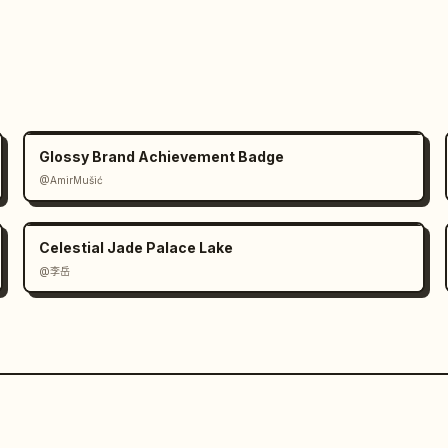
Glossy Brand Achievement Badge
@AmirMušić
Celestial Jade Palace Lake
@李岳