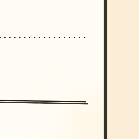
/imagine prompt: cinematic, cyberpunk s
unset, neon colors, 8k --v 6.0