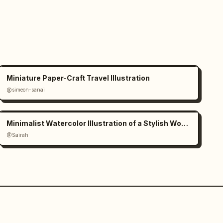
Miniature Paper-Craft Travel Illustration
@simeon-sanai
Minimalist Watercolor Illustration of a Stylish Woman
@Sairah