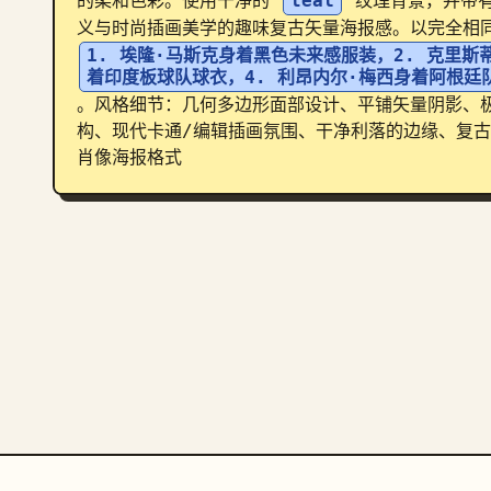
的柔和色彩。使用干净的 
teal
 纹理背景，并带
义与时尚插画美学的趣味复古矢量海报感。以完全相
1. 埃隆·马斯克身着黑色未来感服装，2. 克里斯
着印度板球队球衣，4. 利昂内尔·梅西身着阿根廷
。风格细节：几何多边形面部设计、平铺矢量阴影、
构、现代卡通/编辑插画氛围、干净利落的边缘、复
肖像海报格式