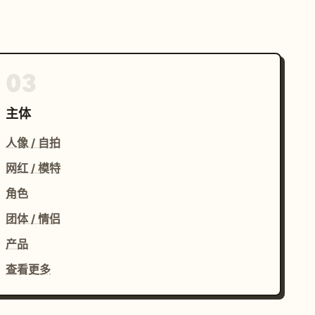
03
主体
人像 / 自拍
网红 / 模特
角色
团体 / 情侣
产品
查看更多