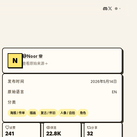
@Noor 🌸
N
查看原始来源
发布时间
2026年5月14日
原始语言
EN
分类
海报 / 传单
插画
复古 / 怀旧
人像 / 自拍
角色
点赞
浏览
分享
241
22.8K
32