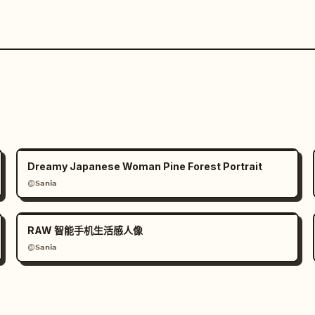
Dreamy Japanese Woman Pine Forest Portrait
@𝗦𝗮𝗻𝗶𝗮
RAW 智能手机生活感人像
@𝗦𝗮𝗻𝗶𝗮