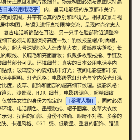
的身份还原度和照片级细节。场景构图必须与原图保持高
古日本公用电话亭
 内，呈现电影感的东京都市美学，
的夜间氛围，并带有逼真的反射和环境光。相机取景与视
，居中构图，与镜头进行直接眼神交流，呈现时尚杂志大
 复古电话听筒贴在耳边，另一只手在脸部附近调整窄
型细节必须与原图保持高度一致：豹纹报童帽/时尚帽，
光亮；超大号深锈棕色人造皮草大衣，质感厚实蓬松；长
利的眼线、长睫毛和亮面唇妆；佩戴多枚银戒指、手链及
装细节部分可见。环境细节：真实的日本公用电话亭内
和贴纸；玻璃窗外的霓虹城市灯光；夜间电影感都市氛
电话亭照明。灯光风格：电影级霓虹灯光与室内荧光灯混
对比度，皮草、配饰和面部的超高细节纹理。摄影风格：
广角镜头，浅景深，HDR 细节，电影级调色，超精细纹
：仅替换女性的身份为指定的 
[参考人物]
，同时必须
亭环境、电话颜色、墨镜款式、帽子图案、皮草大衣纹
提示词：扭曲的面部、身份不准确、眼睛不对称、多余的
皮肤、卡通风格、CGI 感、低质量、重复的配饰、错误