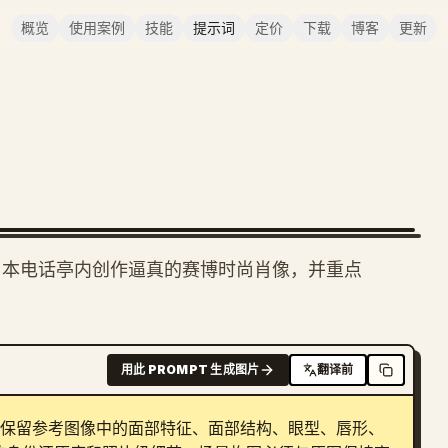
概览
使用案例
技能
提示词
定价
下载
博客
更新
，旨在日本电话亭内创作逼真的赛博时尚肖像，并重点
用此 PROMPT 生成图片
翻译前
准保留参考图像中的面部特征、面部结构、眼型、唇形、