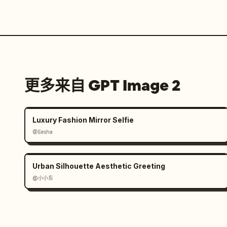
更多来自 GPT Image 2
Luxury Fashion Mirror Selfie
@Eesha
Urban Silhouette Aesthetic Greeting
@小小东