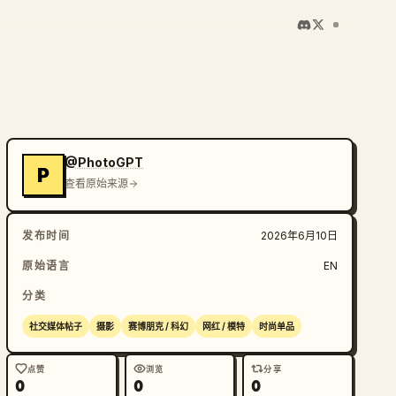
@PhotoGPT
P
查看原始来源
发布时间
2026年6月10日
原始语言
EN
分类
社交媒体帖子
摄影
赛博朋克 / 科幻
网红 / 模特
时尚单品
点赞
浏览
分享
0
0
0