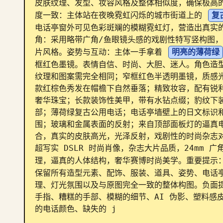
皮肤纹理、发型、妆容风格及整体相似度，确保极高
度一致：主体站在夜晚霓虹闪烁的城市街道上的 
复
电话亭窗外可见色彩斑斓的模糊霓虹灯，营造出真实
角：采用略带广角/鱼眼镜头感的戏剧性特写竖构图
片风格。姿势与互动：主体一手拿着 
明亮的薄荷绿
框红色墨镜。表情自信、时尚、大胆、迷人。角色造
纹理和图案需完全相同；窄框红色半透明墨镜，质感
款红棕色秀发在帽檐下自然垂落；精致妆容，配有锐
奢华珠宝；长款装饰性美甲，带有水钻点缀；豹纹下
部；薄荷绿复古公用电话；电话亭墙壁上的日文标识
围；玻璃和金属表面的反射；来自顶部面板灯的逼真
合，真实的皮肤高光，光泽反射，戏剧性的时尚杂志
超写实 DSLR 时尚肖像，杂志大片品质，24mm 
理，逼真的人体结构，奢华赛博时尚美学。重要提示
保留所有造型元素、配饰、服装、道具、姿势、电话
理、灯光氛围以及与原图完全一致的整体构图。负面
手指、糟糕的手部、模糊的细节、AI 伪影、塑料感
的电话颜色、缺失的 j