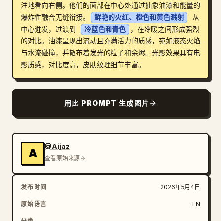
注地看向右侧。他们的面部在中心处通过抽象油漆和能量的
博客
爆炸性融合无缝衔接。
鲜艳的火红、橙色和黄色溅射
 从
中心迸发，过渡到 
冷蓝色和青色
，在冷暖之间形成强烈
的对比。油漆呈现出流动且充满活力的质感，宛如液态火焰
更新
与水流碰撞，并散布着发光的粒子和余烬。光影效果具有电
影质感，对比度高，皮肤纹理细节丰富。
用此 PROMPT 生成图片
@Aijaz
A
查看原始来源
发布时间
2026年5月4日
原始语言
EN
分类