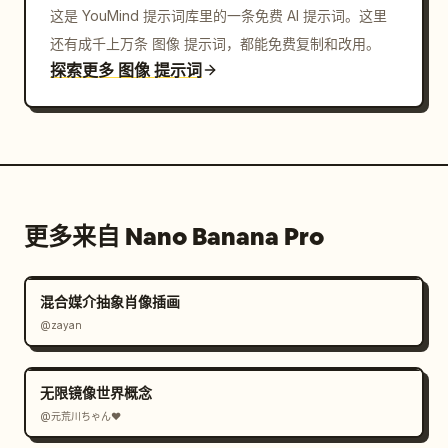
这是 YouMind 提示词库里的一条免费 AI 提示词。这里
还有成千上万条 图像 提示词，都能免费复制和改用。
探索更多 图像 提示词
更多来自 Nano Banana Pro
混合媒介抽象肖像插画
@zayan
无限镜像世界概念
@元荒川ちゃん❤