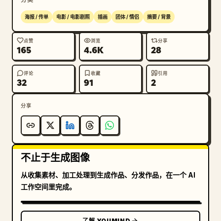
海报 / 传单
电影 / 电影剧照
插画
团体 / 情侣
摘要 / 背景
点赞
浏览
分享
165
4.6K
28
评论
收藏
引用
32
91
2
分享
不止于生成图像
从收集素材、加工处理到生成作品、分发作品，在一个 AI
工作空间里完成。
了解 YOUMIND