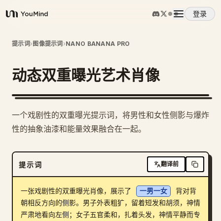
登录
YouMind
概览
提示词
›
图像提示词
›
NANO BANANA PRO
动态双重曝光艺术肖像
使用案例
技能
一个戏剧性的双重曝光提示词，将男性和女性侧影与爆炸
性的抽象油漆和能量效果融合在一起。
提示词
提示词
翻译前
定价
一张戏剧性的双重曝光肖像，展示了 
一男一女
 背对背
下载
朝相反方向的侧影。男子外表粗犷，留着短发和胡须，神情
严肃地看向左侧；女子五官柔和，扎着头发，神情平静而专