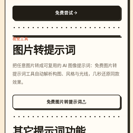
免费尝试
视觉工具
图片转提示词
/imagine prompt: cinemati
把任意图片转成可复用的 AI 图像提示词：免费图片转
c, cyberpunk sunset, neon
提示词工具自动解析构图、风格与光线，几秒还原同款
colors, 8k --v 6.0
效果。
免费图片转提示词
其它提示词功能