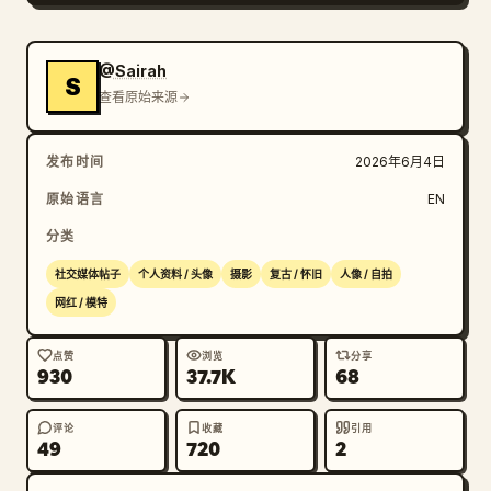
@Sairah
S
查看原始来源
发布时间
2026年6月4日
原始语言
EN
分类
社交媒体帖子
个人资料 / 头像
摄影
复古 / 怀旧
人像 / 自拍
网红 / 模特
点赞
浏览
分享
930
37.7K
68
评论
收藏
引用
49
720
2