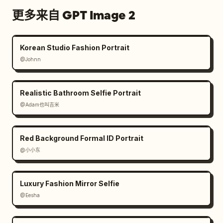
更多来自 GPT Image 2
Korean Studio Fashion Portrait
@Johnn
Realistic Bathroom Selfie Portrait
@Adam也叫吉米
Red Background Formal ID Portrait
@小小东
Luxury Fashion Mirror Selfie
@Eesha