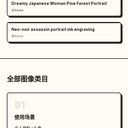
Dreamy Japanese Woman Pine Forest Portrait
@𝗦𝗮𝗻𝗶𝗮
Neo-noir assassin portrait ink engraving
@Karlos
全部图像类目
01
使用场景