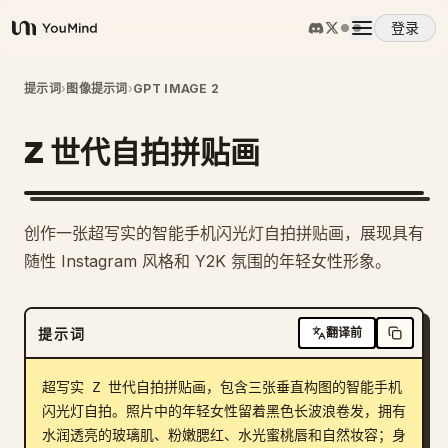
登录
YouMind
概览
提示词
›
图像提示词
›
GPT IMAGE 2
Z 世代自拍拼贴画
使用案例
技能
创作一张超写实的智能手机闪光灯自拍拼贴画，展现具有
随性 Instagram 风格和 Y2K 氛围的年轻女性形象。
提示词
提示词
翻译前
定价
超写实 Z 世代自拍拼贴画，包含三张垂直构图的智能手机
下载
闪光灯自拍。照片中的年轻女性留着黑色长波浪卷发，拥有
水润透亮的玻璃肌、粉嫩腮红、水光蜜桃唇和自然妆容；身