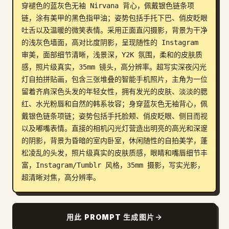
穿褪色的蓝灰色无袖 Nirvana 背心，佩戴银色链条项
博客
链，涂有美甲的黑色指甲油；姿势包括手托下巴、俏皮眨眼
吐舌以及温暖的微笑表情。采用正面直闪摄影，背景为干净
的浅灰色墙面，高对比度阴影，呈现随性的 Instagram 
更新
审美，面部细节清晰，浅景深，Y2K 氛围，柔和的皮肤质
感，照片级真实，35mm 镜头，高分辨率。超写实深夜闪光
灯自拍拼贴画，包含三张堆叠的智能手机照片，主角为一位
留着齐肩深色头发的年轻女性，拥有发光的皮肤、淡淡的腮
红、水光粉唇和自然的韩系妆容；身穿蓝灰色无袖背心，佩
戴银色链条项链；姿势包括手托脸颊、俏皮眨眼、侧目而视
以及嘟嘴表情。直接的相机闪光灯营造出明亮的高光和深邃
的阴影，背景为昏暗的室内卧室，休闲随性的自拍美学，蓬
松凌乱的头发，照片级真实的皮肤质感，眼睛和嘴唇细节丰
富，Instagram/Tumblr 风格，35mm 摄影，写实光影，
超清晰对焦，高分辨率。
用此 PROMPT 生成图片