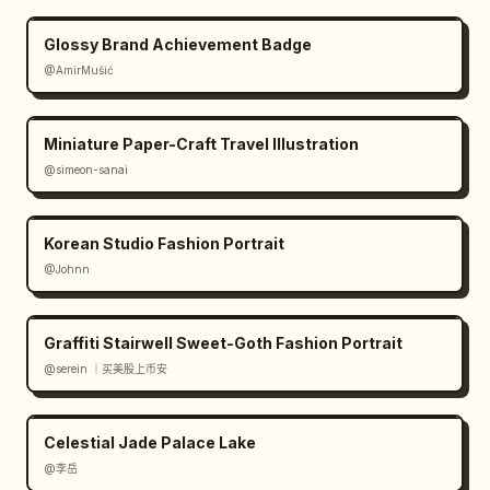
Glossy Brand Achievement Badge
@AmirMušić
Miniature Paper-Craft Travel Illustration
@simeon-sanai
Korean Studio Fashion Portrait
@Johnn
Graffiti Stairwell Sweet-Goth Fashion Portrait
@serein ｜买美股上币安
Celestial Jade Palace Lake
@李岳