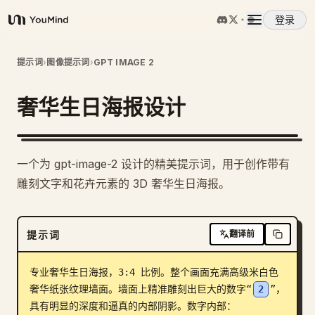
登录
YouMind
概览
提示词
›
图像提示词
›
GPT IMAGE 2
奢华生日海报设计
使用案例
技能
一个为 gpt-image-2 设计的精美提示词，用于创作带有
雕刻文字和花卉元素的 3D 奢华生日海报。
提示词
提示词
翻译前
定价
专业奢华生日海报，3:4 比例。整个画面充满高级米白色
下载
奢华纸张纹理墙面。墙面上精准雕刻出巨大的数字“
2
”，
具有明显的深度和逼真的内部阴影。数字内部：