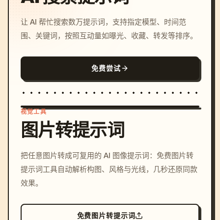
让 AI 帮忙搜索数万提示词，支持指定模型、时间范
围、关键词，按照互动量如曝光、收藏、转发等排序。
免费尝试
视觉工具
图片转提示词
/imagine prompt: cinemati
把任意图片转成可复用的 AI 图像提示词：免费图片转
c, cyberpunk sunset, neon
提示词工具自动解析构图、风格与光线，几秒还原同款
colors, 8k --v 6.0
效果。
免费图片转提示词