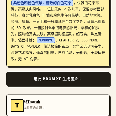
柔粉色和粉色气球，精致的白色花朵
，优雅的花束布
博客
置，高级庆典风格。一位快乐的 2 岁儿童，保留参考面部
特征，身穿乳白色 T 恤和粉色牛仔背带裤，自然地大笑。
脸部、肩膀、一只手和一只脚延伸至数字之外，营造出逼真
更新
的 3D 效果。一侧投射温暖的电影感阳光，柔和的轮廓
光，照片级真实皮肤，高级摄影棚摄影，超写实，焦点清
晰。墙面排版：
MUNONYE
，CHAPTER 2，365 MORE 
DAYS OF WONDER。简洁极简的布局，奢华杂志封面美学，
高端艺术指导，逼真的阴影，自然色彩，无树影，无虚假光
效，无 AI 伪影。
用此 PROMPT 生成图片
@Taaruk
T
查看原始来源