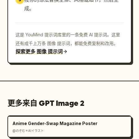
成。
这是 YouMind 提示词库里的一条免费 AI 提示词。这里
还有成千上万条 图像 提示词，都能免费复制和改用。
探索更多 图像 提示词
更多来自 GPT Image 2
Anime Gender-Swap Magazine Poster
@のぞむ＊AIイラスト