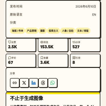
发布时间
2026年6月10日
原始语言
EN
分类
海报 / 传单
产品营销
摄影
极简主义
人像 / 自拍
文本 / 排版
点赞
浏览
分享
2.5K
153.5K
527
评论
收藏
引用
67
3.6K
8
分享
不止于生成图像