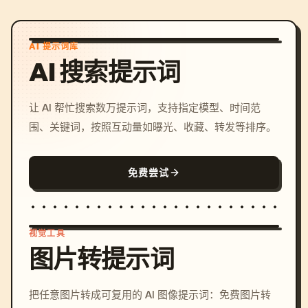
AI 提示词库
AI 搜索提示词
让 AI 帮忙搜索数万提示词，支持指定模型、时间范
围、关键词，按照互动量如曝光、收藏、转发等排序。
免费尝试
视觉工具
图片转提示词
/imagine prompt: cinemati
把任意图片转成可复用的 AI 图像提示词：免费图片转
c, cyberpunk sunset, neon