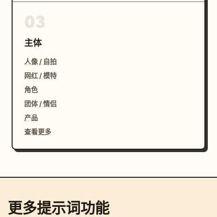
03
主体
人像 / 自拍
网红 / 模特
角色
团体 / 情侣
产品
查看更多
更多提示词功能