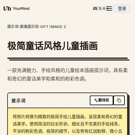
登录
YouMind
概览
提示词
›
图像提示词
›
GPT IMAGE 2
极简童话风格儿童插画
使用案例
技能
2
一款充满魅力、手绘风格的儿童绘本插画提示词，具有柔
和奇幻的童话美学和柔和的粉彩色调。
提示词
提示词
翻译前
定价
将照片转换为精致的极简手绘儿童插画，呈现柔和奇幻的童
下载
话美学。使用简洁的拉长形状、细长且不完美的手绘线条、
平涂的粉彩色调、极简的细节，以及带有红润脸颊、微小五