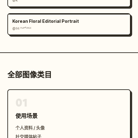
@K
Korean Floral Editorial Portrait
@𝟡𝟜 ᴾᴸᴬʸᶠᴼᴿᴳᴱ
全部图像类目
01
使用场景
个人资料 / 头像
社交媒体帖子