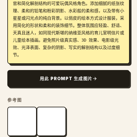
官和简化解剖结构的可爱玩偶风格角色。添加细腻的纸张纹
博客
理、柔和的铅笔和粉彩阴影、水彩般的柔和感，以及带有小
星星或闪光点的纯白背景。以俏皮的绘本方式设计服装，采
用简化的形状和柔和的装饰细节。整体氛围应轻盈、舒适、
更新
天真且迷人，如同现代斯堪的纳维亚风格的育儿室明信片或
儿童绘本插画。避免照片级真实感、3D 效果、电影级光
效、光泽表面、复杂的阴影、写实的解剖结构以及过度细
节。
用此 PROMPT 生成图片
参考图