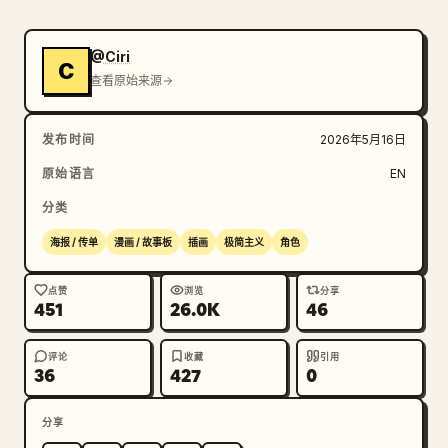
@Ciri
C
查看原始来源
发布时间
2026年5月16日
原始语言
EN
分类
海报 / 传单
漫画 / 故事板
插画
极简主义
角色
点赞
浏览
分享
451
26.0K
46
评论
收藏
引用
36
427
0
分享