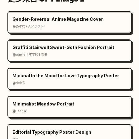
Gender-Reversal Anime Magazine Cover
@のぞむ＊AIイラスト
Graffiti Stairwell Sweet-Goth Fashion Portrait
@serein ｜买美股上币安
Minimal In the Mood for Love Typography Poster
@小小东
Minimalist Meadow Portrait
@Taaruk
Editorial Typography Poster Design