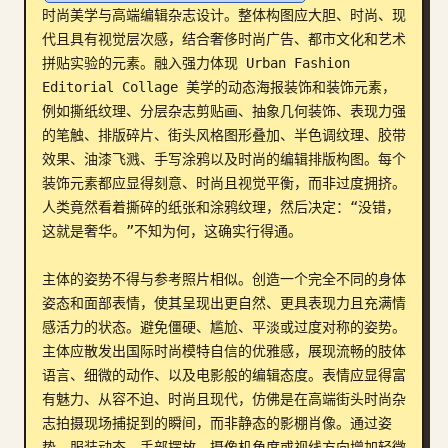
时尚美学与高端编辑杂志设计。整体构图应大胆、时尚、现
博客
代且具有视觉层次感，结合奢侈时尚广告、都市文化和艺术
拼贴实验的元素。融入强力体现 Urban Fashion 
Editorial Collage 美学的动态海报装饰和装饰元素，
更新
例如撕纸纹理、分层杂志剪贴画、抽象几何装饰、表现力强
的笔触、排版碎片、街头风格图形叠加、半色调纹理、胶带
效果、油漆飞溅、手写涂鸦以及时尚的编辑排版构图。每个
装饰元素都应显得刻意、时尚且视觉平衡，而非过度拥挤。
人类竟然看着撕碎的纸张和涂鸦纹理，然后决定：“没错，
这就是奢华。”不知为何，这确实行得通。

主体的姿势不得与参考照片相似。创造一个完全不同的身体
姿态和面部表情，使其呈现出更自然、更具表现力且充满情
感活力的状态。避免僵硬、尴尬、平淡或过度对称的姿势。
主体应散发出国际时尚模特自信的优雅感，展现流畅的肢体
语言、细微的动作、以及电影般的编辑态度。表情应显得富
有魅力、从容不迫、时尚且现代，仿佛是在高端街头时尚杂
志拍摄现场捕捉到的瞬间，而非静态的影棚肖像。通过姿
势、服装动态、手部摆放、摄像机角度或视线方向增加轻微