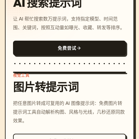
AI 搜索提示词
让 AI 帮忙搜索数万提示词，支持指定模型、时间范
围、关键词，按照互动量如曝光、收藏、转发等排序。
免费尝试
视觉工具
图片转提示词
/imagine prompt: cinemati
把任意图片转成可复用的 AI 图像提示词：免费图片转
c, cyberpunk sunset, neon
提示词工具自动解析构图、风格与光线，几秒还原同款
colors, 8k --v 6.0
效果。