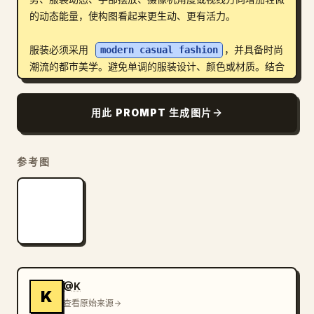
的动态能量，使构图看起来更生动、更有活力。

服装必须采用 
modern casual fashion
，并具备时尚
潮流的都市美学。避免单调的服装设计、颜色或材质。结合
时尚的叠穿、现代剪裁、独特的纹理、时髦的配饰以及与海
报构图相辅相成的多样化配色方案。服装应体现出高端、年
用此 PROMPT 生成图片
轻且前卫的质感，灵感源自全球街头服饰和奢侈休闲编辑造
型。自然地混合不同的面料材质、图案和色调，在不使服装
显得混乱或过度夸张的前提下创造视觉丰富度。

参考图
使用具有强烈对比度和深度的戏剧性编辑灯光，以增强时尚
氛围。背景应与拼贴元素无缝融合，创造出充满层叠都市能
量和现代时尚特质的沉浸式海报构图。在主体可见度与装饰
复杂性之间保持清晰的平衡，使海报依然保持高端感和专业
的艺术指导水准。最终效果应呈现出一张精致的国际时尚广
告海报，具备强烈的都市编辑特色、超细节的纹理、清晰的
焦点、电影级的色彩分级以及高度精炼的视觉叙事。
@K
K
查看原始来源