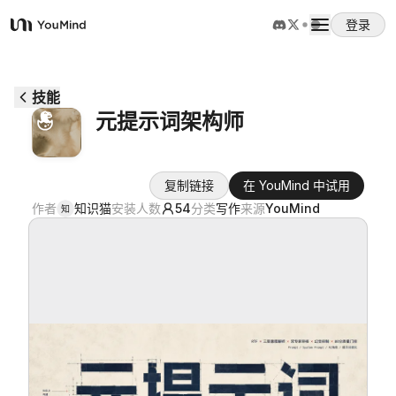
登录
YouMind
概览
技能
元提示词架构师
使用案例
复制链接
在 YouMind 中试用
技能
作者
知识猫
安装人数
54
分类
写作
来源
YouMind
知
提示词
定价
下载