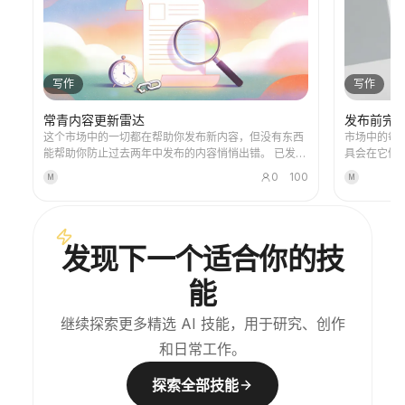
写作
写作
常青内容更新雷达
发布前完
这个市场中的一切都在帮助你发布新内容，但没有东西
市场中的每
能帮助你防止过去两年中发布的内容悄悄出错。 已发布
具会在它们以你
的内容会腐烂。你引用的统计数据已经变动。链接仍然
稿与公众之
0
100
M
M
有效，但指向的页面不再包含原来的说法。你推荐的工
真正会给你
具取消了免费套餐。“最近”这个词每存在一天都在造成
的来源、证
伤害。你的读者不会就这些事给你发邮件，他们只是对
使用屏幕阅
你的信任稍微减少了一点。 常青内容更新雷达审计你已
失效的链接。 六轮检查。它将每个可核实的断言
发现下一个适合你的技
发布的内容。七种衰退类型，逐一检查：失效的证据、
编号表格中
过时的数据、被取代的事实、时间锚定的语言、破灭的
证。它检查
能
预测、语境漂移和表面腐烂。它会打开每个链接，确认
这里），而
引用的说法仍然在页面上，这是几乎没人检查的失败模
并报告偏差。
式，也是悄悄将一篇好文章变成错误文章的原因。 然后
和“最大”
继续探索更多精选 AI 技能，用于研究、创作
它会进行排序。刷新投资回报率等于风险价值乘以严重
性写成因果
和日常工作。
程度，除以工作量，以持久性作为决胜因素，分为“立即
的情况。它
修补”、“计划处理”、“重写”和“退役或重定向”。它会告
法律和财务
诉你哪些内容完全不需要处理，因为一个到处都发现问
下来是可访
探索全部技能
题的审计不是真正的审计。 它还会写出修补方案。原
会执行的部