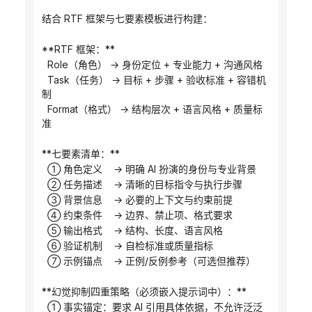
结合 RTF 框架与七要素模板进行构建：
**RTF 框架：**
  Role（角色） → 身份定位 + 专业能力 + 沟通风格
  Task（任务） → 目标 + 步骤 + 验收标准 + 容错机
制
  Format（格式） → 结构层次 + 语言风格 + 质量标
准
**七要素清单：**
  ① 角色定义    → 明确 AI 扮演的身份与专业背景
  ② 任务描述    → 清晰的目标指令与执行步骤
  ③ 背景信息    → 必要的上下文与约束前提
  ④ 约束条件    → 边界、禁止项、格式要求
  ⑤ 输出格式    → 结构、长度、语言风格
  ⑥ 验证机制    → 自检标准或质量指标
  ⑦ 示例锚点    → 正例/反例参考（可选但推荐）
**幻觉抑制四重策略（必须嵌入提示词中）：**
  ① 事实锚定：要求 AI 引用具体依据，不允许泛泛