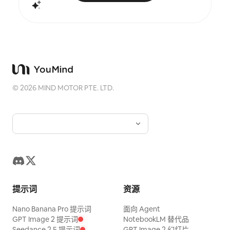
句、替换句、新来源、新日期，可以直接粘贴，并根据
本）；跳过
周围段落的句子长度和词汇进行匹配，使修复不显得刺
（并提供替
眼。它会草拟读者应该看到的更新说明，有两种风格，
读的表格；
并且绝不会建议你悄悄更改实质性内容。 它可以作为定
平台评估的阅读难度等级。
时任务每月运行，只报告新出现的衰退，维持一个滚动
FIX 或 
衰退日志，让你能随时间看到内容目录的健康状况，而
正后的草稿
不是在回复中发现。 适用于博主、新闻通讯写作者、文
把句子交给你。 它还会告诉你哪些内容无
档负责人、课程创作者、维护客户网站的代理机构，以
原因。 适用于以个人或公司名义发布内容的任何人：记
及任何其搜索流量和信誉依赖于很久以前所写内容的
者、通讯稿
©
2026
MIND MOTOR PTE. LTD.
人。
没有专职事
提示词
资源
Nano Banana Pro 提示词
面向 Agent
GPT Image 2 提示词
NotebookLM 替代品
Seedance 2.5 提示词
GPT Image 2 幻灯片