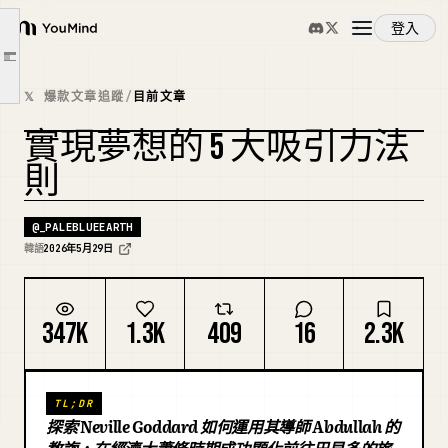
3. 5 個核心吸引力法則
登入
YouMind
1. 想像力是現實的創造者
文章大綱
2. 擔心方法是阻礙
概覽
𝕏 爆款文章追蹤
/
目前文章
3. 你不能「看向理想的狀態」，而要「從那個狀態之內看世界」
實現夢想的 5 大吸引力法
4. 信心是在沒有現實證據時仍不動搖
使用案例
5. 現實條件無法阻止想像力
則
4. 結論
技能
@
_PALEBLUEEARTH
韓語
2026年5月29日
提示詞
347K
1.3K
409
16
2.3K
定價
TL;DR
下載
探索 Neville Goddard 如何運用其導師 Abdullah 的