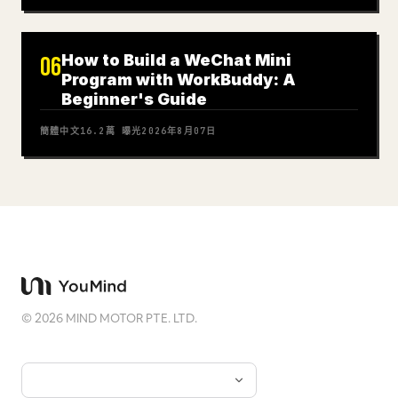
How to Build a WeChat Mini
06
Program with WorkBuddy: A
Beginner's Guide
簡體中文
16.2萬
曝光
2026年8月07日
©
2026
MIND MOTOR PTE. LTD.