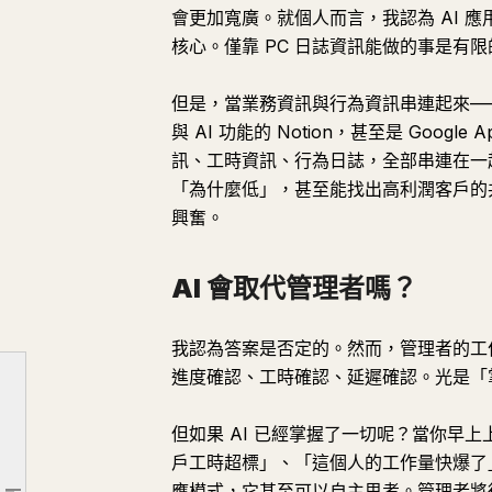
會更加寬廣。就個人而言，我認為 AI 
核心。僅靠 PC 日誌資訊能做的事是有限
但是，當業務資訊與行為資訊串連起來——透
與 AI 功能的 Notion，甚至是 Goo
訊、工時資訊、行為日誌，全部串連在一
「為什麼低」，甚至能找出高利潤客戶的
興奮。
AI 會取代管理者嗎？
我認為答案是否定的。然而，管理者的工
進度確認、工時確認、延遲確認。光是「
這可能就是 AI 經理的開端。
但如果 AI 已經掌握了一切呢？當你早
會計師事務所是由「看不見的工作」構成的
戶工時超標」、「這個人的工作量快爆了
「工作了幾小時」的時代即將終結
應模式，它甚至可以自主思考。管理者將