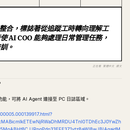
ents 整合，標誌著從追蹤工時轉向理解工
 AI COO 能夠處理日常管理任務，
培訓。
正在看 繁體中文 譯文
。
功能，可將 AI Agent 連接至 PC 日誌區域。
0000005.000139917.html?
QIxMABicmlkETEwNjRWaDhMRDU4TnI0TDhEc3J0YwZh
MgABHt8C_URpqPdp33EFE371ytz8aWI8wJBIAgajdM