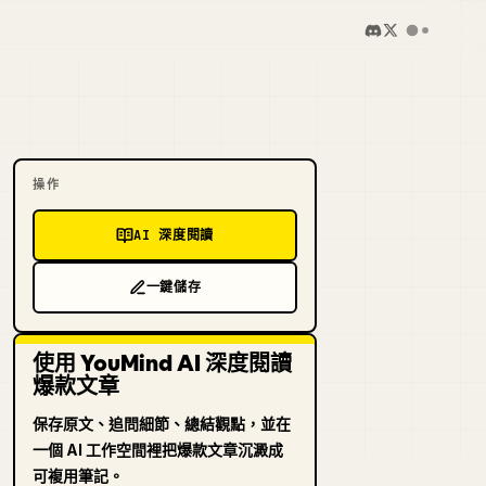
操作
AI 深度閱讀
一鍵儲存
使用 YouMind AI 深度閱讀
爆款文章
保存原文、追問細節、總結觀點，並在
一個 AI 工作空間裡把爆款文章沉澱成
可複用筆記。