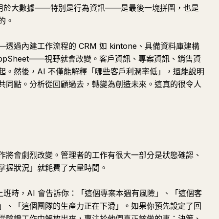
應用於大數據——特別是行為資訊——是最後一塊拼圖，也是
的。
過內建工作流程的 CRM 如 kintone、具備資料庫建構
gle AppSheet——視野就會改變。客戶資訊、專案資訊、銷售資
起。然後，AI 不僅能解釋「哪些客戶利潤率低」，還能說明
共同點。分析從回顧過去，轉變為創造未來。這真的很令人
作將會劇烈改變。管理者的工作有很大一部分是狀態確認、
掌握狀況」就耗費了大量時間。
上上班時，AI 會告訴你：「這個專案本週有風險」、「這個客
」、「這個團隊的生產力正在下滑」。如果你預先設定了回
從驗證工作中解放出來，專注於他們真正該做的事：決策、