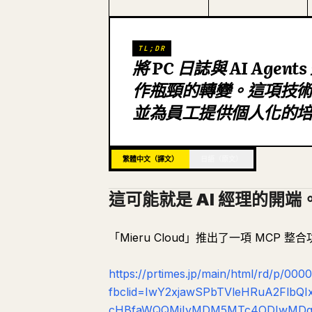
TL;DR
將 PC 日誌與 AI Ag
作瓶頸的轉變。這項技術使
並為員工提供個人化的
繁體中文（譯文）
日語（原文）
這可能就是 AI 經理的開端
「Mieru Cloud」推出了一項 MCP 整合
https://prtimes.jp/main/html/rd/p/00
fbclid=IwY2xjawSPbTVleHRuA2Flb
cHBfaWQQMjIyMDM5MTc4ODIwMDg5