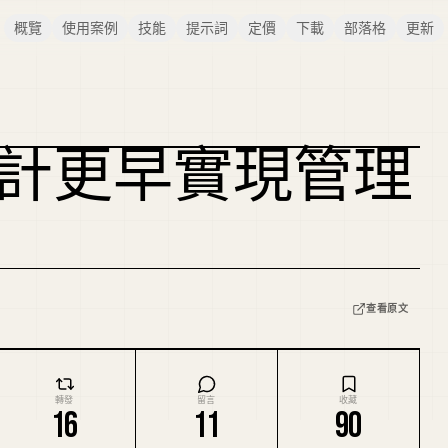
概覽
使用案例
技能
提示詞
定價
下載
部落格
更新
比會計更早實現管理
複刻封面
查看原文
轉發
留言
收藏
16
11
90