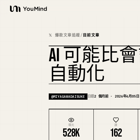
YouMind
𝕏 爆款文章追蹤
/
目前文章
AI 可能
自動化
日語
2 個月前 · 2026年6月05日
@
MIYAGAWADAISUKE
曝光
讚
528K
162