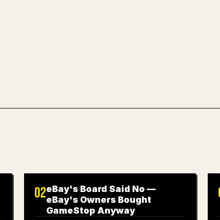
YouMind 把整篇 
文章草稿。
試試 MARKDO
eBay's Board Said No —
02
eBay's Owners Bought
GameStop Anyway