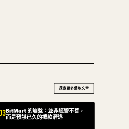
Markdown 一鍵轉成乾淨、可直接發佈的 𝕏
WN 轉 𝕏
探索更多爆款文章
BitMart 的崩盤：並非經營不善，
03
而是預謀已久的捲款潛逃