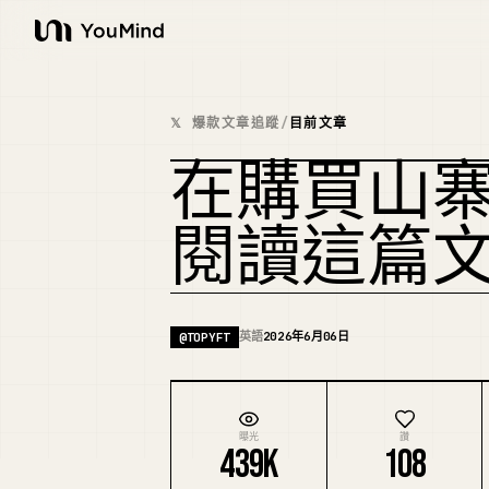
YouMind
𝕏 爆款文章追蹤
/
目前文章
在購買山
閱讀這篇
英語
2026年6月06日
@
TOPYFT
曝光
讚
439K
108