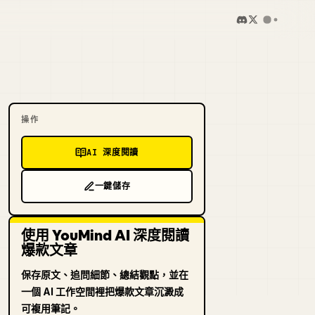
操作
AI 深度閱讀
一鍵儲存
使用 YouMind AI 深度閱讀
爆款文章
保存原文、追問細節、總結觀點，並在
一個 AI 工作空間裡把爆款文章沉澱成
可複用筆記。