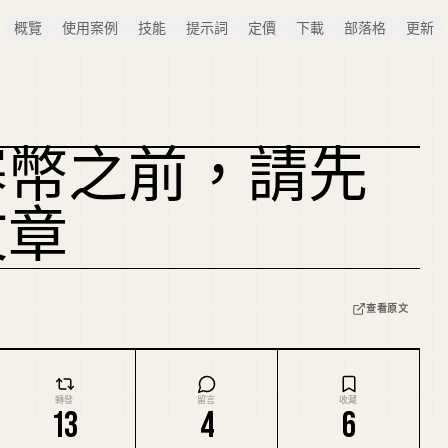
概覽
使用案例
技能
提示詞
定價
下載
部落格
更新
寨幣之前，請先
複刻封面
文章
查看原文
轉發
留言
收藏
13
4
6