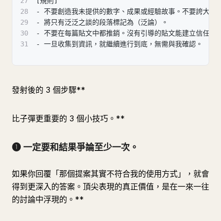
27
[規則]
28
- 不要創造我未提供的數字、成果或經驗故事。不要誇大。
29
- 將只有泛泛之談的段落標記為（泛論）。
30
- 不要在每篇貼文中都推銷。沒有引導的貼文能建立信任。
31
- 一旦收集到資訊，就繼續進行到底，無需與我確認。
發射後的 3 個步驟**
比子彈更重要的 3 個小技巧。**
❶ 一定要和結果爭論至少一次。
如果你回覆「那個提案其實不符合我的使用方式」，就會
得到更深入的答案。頂尖表現的真正價值，是在一來一往
的討論中浮現的。**