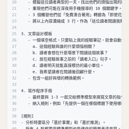
20
   - 模擬這位讀者典型的一天，找出他們的煩惱出現的時
21
   - 重現他們可能在深夜用手機搜尋的 10 個關鍵字。
22
   - 3 個觸發他們從「免費湊合著用」轉變為「即使花
23
   - 將以上內容濃縮成 3 行，作為「這位讀者閱讀我
24
25
3. 文章設計模板
26
   - 一個填空格式，只要貼上我的經驗筆記，就會自動填入
27
     a. 這個經驗與誰的什麼煩惱相關？
28
     b. 讀者會想在什麼場景下閱讀這個故事？
29
     c. 放在經驗故事之前的「讀者入口」句子。
30
     d. 讀者明天就能直接模仿的最小單位。
31
     e. 我希望讀者在閱讀後回顧什麼。
32
   - 包含一組好與壞的轉換範例。
33
34
4. 寫作程序手冊
35
   - 最終要與 1-3 一起交給標準模型來撰寫文章的指令
36
   - 納入規則，例如「先提供一個在哪個標題下使用哪
37
38
[規則]
39
- 分析時要區分「基於事實」和「基於推測」。
40
- 所有 4 點都要用標準模型也能運作的簡單表達來寫，並