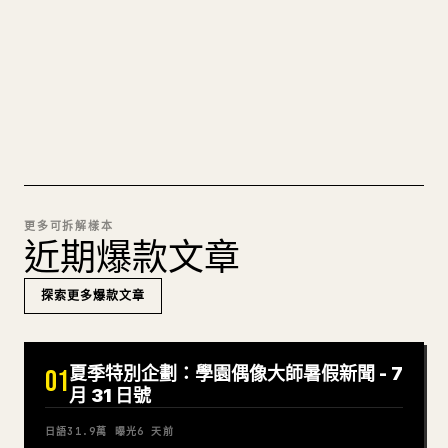
痛苦。YouMind 把整篇 Markdown 一鍵轉成乾淨、
可直接發佈的 𝕏 文章草稿。
試試 MARKDOWN 轉 𝕏
更多可拆解樣本
近期爆款文章
探索更多爆款文章
夏季特別企劃：學園偶像大師暑假新聞 - 7
01
月 31 日號
日語
31.9萬
曝光
6 天前