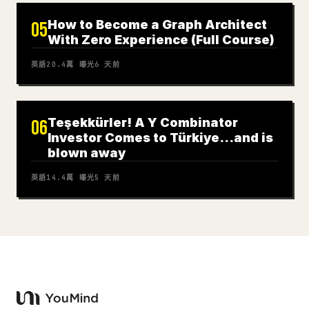
How to Become a Graph Architect
05
With Zero Experience (Full Course)
英語
20.4萬
曝光
6 天前
Teşekkürler! A Y Combinator
06
Investor Comes to Türkiye…and is
blown away
英語
14.4萬
曝光
5 天前