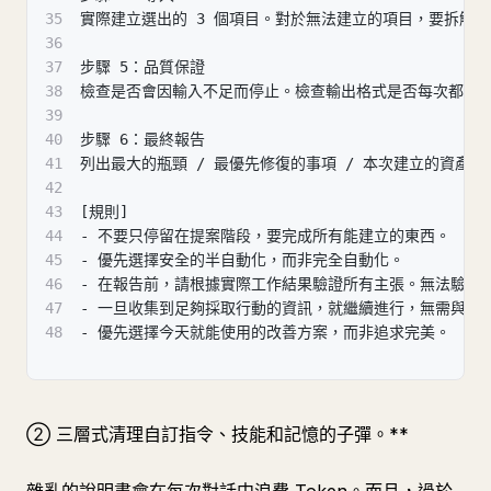
35
實際建立選出的 3 個項目。對於無法建立的項目，要拆解
36
37
步驟 5：品質保證
38
檢查是否會因輸入不足而停止。檢查輸出格式是否每次都穩
39
40
步驟 6：最終報告
41
列出最大的瓶頸 / 最優先修復的事項 / 本次建立的資產清
42
43
[規則]
44
- 不要只停留在提案階段，要完成所有能建立的東西。
45
- 優先選擇安全的半自動化，而非完全自動化。
46
- 在報告前，請根據實際工作結果驗證所有主張。無法驗證
47
- 一旦收集到足夠採取行動的資訊，就繼續進行，無需與我
48
- 優先選擇今天就能使用的改善方案，而非追求完美。
② 三層式清理自訂指令、技能和記憶的子彈。**