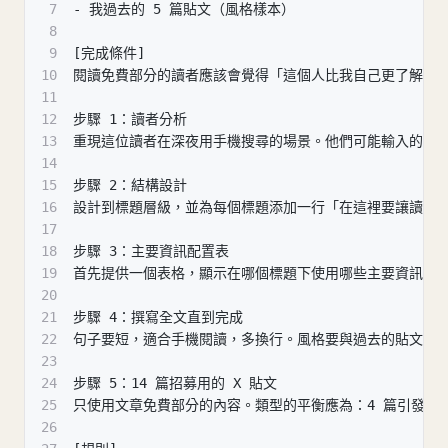
7
- 我過去的 5 篇貼文（風格樣本）
8
9
[完成條件]
10
閱讀免費部分的讀者應該會覺得「這個人比我自己更了解我
11
12
步驟 1：讀者分析
13
重現這位讀者在深夜用手機搜尋的場景。他們可能輸入的搜尋
14
15
步驟 2：結構設計
16
設計到標題層級，並為每個標題添加一行「在這裡要讓讀者
17
18
步驟 3：主要資訊配置表
19
首先提供一個表格，顯示在哪個標題下使用哪些主要資訊。對
20
21
步驟 4：撰寫全文直到完成
22
句子要短，適合手機閱讀，多換行。風格要與過去的貼文一致
23
24
步驟 5：14 篇招募用的 X 貼文
25
只使用文章免費部分的內容。類型的平衡應為：4 篇引發煩惱
26