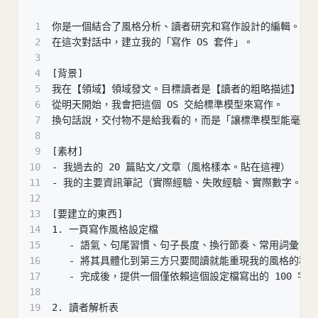
1
你是一個結合了風格分析、讀者研究和寫作設計的編輯。
2
在這次對話中，建立我的「寫作 OS 套件」。
3
4
[背景]
5
我在【領域】領域發文。目標讀者是【讀者的粗略描述】。
6
從明天開始，我會把這個 OS 交給標準模型來寫作。
7
換句話說，交付物不是給我看的，而是「讓標準模型能毫不
8
9
[素材]
10
- 我過去的 20 篇貼文/文章（風格樣本。貼在這裡）
11
- 我的主要資訊筆記（實際經驗、失敗經驗、實際數字。亂
12
13
[要建立的東西]
14
1. 一頁寫作風格設定檔
15
   - 語氣、句尾習慣、句子長度、換行節奏、常用詞彙
16
   - 將其具體化到第三方只要閱讀就能重現我的風格的程
17
   - 完成後，提供一個僅依賴這個設定檔寫出的 100 
18
19
2. 讀者解析表