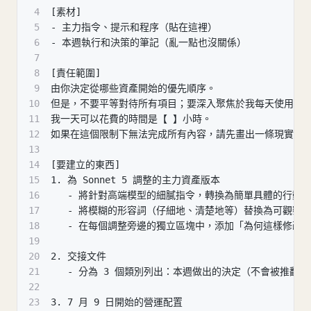
4
[素材]
5
- 主力指令、提示和程序（貼在這裡）
6
- 本週執行和決策的筆記（亂一點也沒關係）
7
8
[責任範圍]
9
由你決定從哪些資產開始的優先順序。
10
但是，不要平等對待所有項目；要深入聚焦於我每天使用的 3
11
我一天可以花費的時間是【 】小時。
12
如果在這個限制下無法完成所有內容，請先畫出一條現實的
13
14
[要建立的東西]
15
1. 為 Sonnet 5 調整的主力資產版本
16
   - 將針對高端模型的細膩指令，轉換為簡單具體的行動
17
   - 將模糊的形容詞（仔細地、清楚地等）替換為可觀察
18
   - 在每個調整旁邊的獨立區塊中，添加「為何這樣修改
19
20
2. 交接文件
21
   - 分為 3 個類別列出：本週做出的決定（不會被
22
23
3. 7 月 9 日開始的營運配置