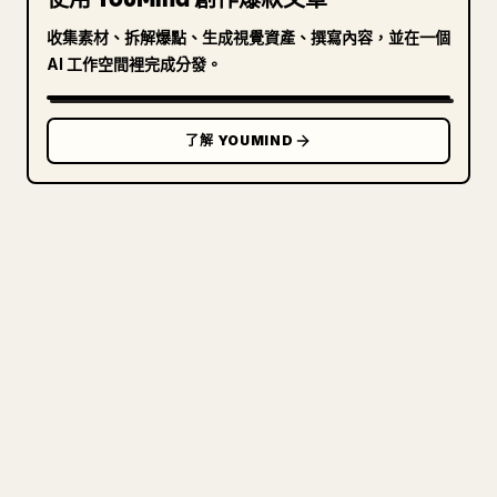
收集素材、拆解爆點、生成視覺資產、撰寫內容，並在一個
AI 工作空間裡完成分發。
了解 YOUMIND
寫給創作者
把你的 MARKDOWN 變成乾淨
的 𝕏 文章
圖片上傳、表格、程式碼區塊，往 𝕏 上手動重排太