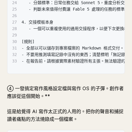
24
   - 分類標準：日常任務交給 Sonnet 5，重度分析交給 Op
25
   - 判斷未來值得付費讓 Fable 5 處理的任務的標準
26
27
4. 交接模板本身
28
   - 一個可以重複使用的通用交接程序，以便下次更換模
29
30
[規則]
31
- 全部以可以儲存到專案檔案的 Markdown 格式交付。
32
- 不要用推測填寫記錄中沒有的東西；清楚標明「無記錄」
33
- 在報告前，請根據實際素材驗證所有主張。無法驗證的內
④ 一發搞定寫作風格設定檔與寫作 OS 的子彈。創作者
應該從這個開始。**
這是給覺得 AI 寫作太正式的人用的。把你的聲音和捕捉
讀者痛點的方法燒錄成一個檔案。