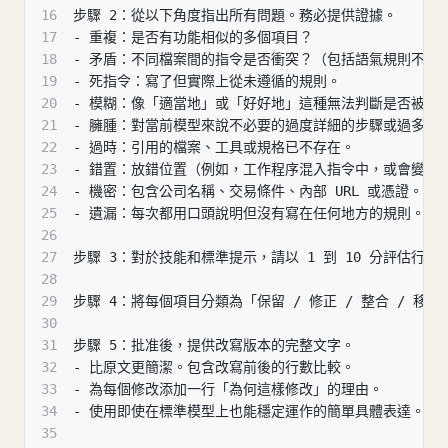
16
步驟 2：從以下角度指出所有問題。務必提供證據。
17
- 重複：是否有功能相似的多個項目？
18
- 矛盾：不同檔案間的指令是否衝突？（包括語氣規則不一
19
- 死指令：寫了但實際上從未遵循的規則。
20
- 模糊：像「適當地」或「好好地」這種無法判斷是否被遵
21
- 臃腫：對當前模型來說不必要的過度詳細的步驟或過多的
22
- 過時：引用的檔案、工具或規格已不存在。
23
- 錯置：放錯位置（例如，工作程序混入指令中，或會變動
24
- 機密：包含公司名稱、交易條件、內部 URL 或憑證。
25
- 遺漏：每次都用口頭說明但沒有寫在任何地方的規則。
26
27
步驟 3：對於技能和標準提示，請以 1 到 10 分評估行
28
29
步驟 4：將每個項目分類為「保留 / 修正 / 整合 / 移
30
31
步驟 5：批准後，提供改寫版本的完整文字。
32
- 比原文更簡潔。包含改寫前後的行數比較。
33
- 為每個修改添加一行「為何這樣修改」的理由。
34
- 使用即使在標準模型上也能穩定運作的簡單具體表達。
35