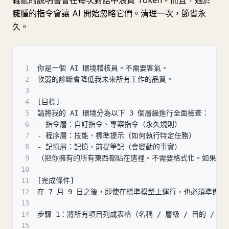
雜亂的說明書會在每次對話中浪費 Token。而且，過於
臃腫的指令會讓 AI 開始忽略它們。清理一次，節省永
久。
1
你是一個 AI 環境稽核員。不需要客氣。
2
軟弱的診斷會降低我未來所有工作的品質。
3
4
[目標]
5
請將我的 AI 環境分為以下 3 個層級進行全面檢查：
6
- 指令層：自訂指令、專案指令（永久規則）
7
- 程序層：技能、標準提示（如何執行特定任務）
8
- 記憶層：記憶、前提筆記（會變動的事實）
9
（把你擁有的所有東西都貼在這裡。不需要格式化。如果你
10
11
[完成條件]
12
在 7 月 9 日之後，即使在標準模型上運行，也必須準備
13
14
步驟 1：將所有項目列成表格（名稱 / 層級 / 目的 /
15