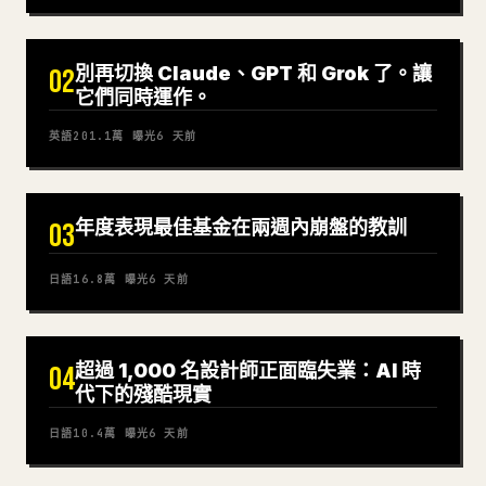
別再切換 Claude、GPT 和 Grok 了。讓
02
它們同時運作。
英語
201.1萬
曝光
6 天前
年度表現最佳基金在兩週內崩盤的教訓
03
日語
16.8萬
曝光
6 天前
超過 1,000 名設計師正面臨失業：AI 時
04
代下的殘酷現實
日語
10.4萬
曝光
6 天前