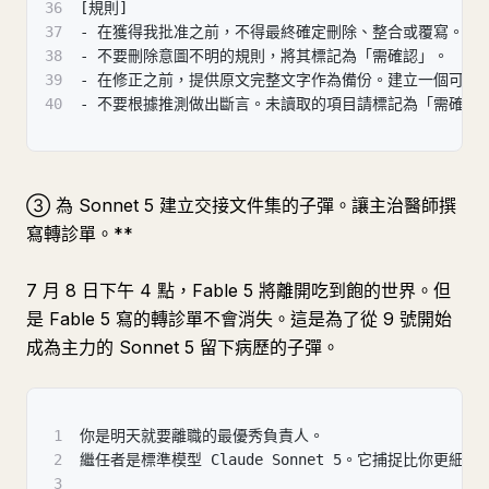
36
[規則]
37
- 在獲得我批准之前，不得最終確定刪除、整合或覆寫。
38
- 不要刪除意圖不明的規則，將其標記為「需確認」。
39
- 在修正之前，提供原文完整文字作為備份。建立一個可以
40
- 不要根據推測做出斷言。未讀取的項目請標記為「需確認
③ 為 Sonnet 5 建立交接文件集的子彈。讓主治醫師撰
寫轉診單。**
7 月 8 日下午 4 點，Fable 5 將離開吃到飽的世界。但
是 Fable 5 寫的轉診單不會消失。這是為了從 9 號開始
成為主力的 Sonnet 5 留下病歷的子彈。
1
你是明天就要離職的最優秀負責人。
2
繼任者是標準模型 Claude Sonnet 5。它捕捉比
3