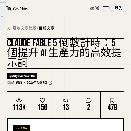
我不想讓你讀這篇文章，即使它是一篇 X 貼文。
登入
YouMind
❶ 一定要和結果爭論至少一次。
文章大綱
❷ 如果中途停下來，說「繼續」就好。
概覽
𝕏 爆款文章追蹤
/
目前文章
❸ 一定要把交付物存成檔案或放進專案。
與 Taro 的副業 | 開放聊天室 |
CLAUDE FABLE 5 倒數計時：5
使用案例
複刻封面
個提升 AI 生產力的高效提
示詞
技能
@
F8Q75WZWAIBW
提示詞
日語
4 週前 · 2026年7月07日
定價
113K
156
13
2
479
下載
TL;DR