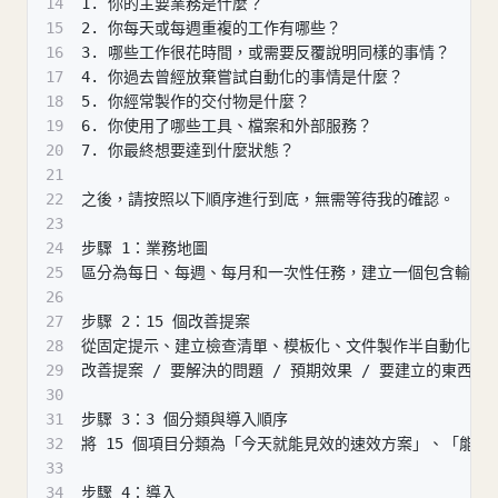
14
1. 你的主要業務是什麼？
15
2. 你每天或每週重複的工作有哪些？
16
3. 哪些工作很花時間，或需要反覆說明同樣的事情？
17
4. 你過去曾經放棄嘗試自動化的事情是什麼？
18
5. 你經常製作的交付物是什麼？
19
6. 你使用了哪些工具、檔案和外部服務？
20
7. 你最終想要達到什麼狀態？
21
22
之後，請按照以下順序進行到底，無需等待我的確認。
23
24
步驟 1：業務地圖
25
區分為每日、每週、每月和一次性任務，建立一個包含輸入、
26
27
步驟 2：15 個改善提案
28
從固定提示、建立檢查清單、模板化、文件製作半自動化、檔
29
改善提案 / 要解決的問題 / 預期效果 / 要建立的東西 / 
30
31
步驟 3：3 個分類與導入順序
32
將 15 個項目分類為「今天就能見效的速效方案」、「能永
33
34
步驟 4：導入