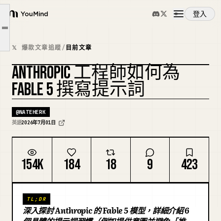
TL;DR
登入
價格與截止日期
YouMind
文章大綱
六個習慣
概覽
𝕏 爆款文章追蹤
/
目前文章
當 Fable 將任務轉給 Opus 時
ANTHROPIC 工程師如何為
總結
使用案例
FABLE 5 撰寫提示詞
技能
@
NATEHERK
英語
2026年7月01日
提示詞
154K
184
18
9
423
定價
TL;DR
下載
深入探討 Anthropic 的 Fable 5 模型，詳細介紹 6