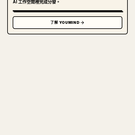
AI 工作空間裡完成分發。
了解 YOUMIND
寫給創作者
把你的 MARKDOWN 變成乾淨
的 𝕏 文章
圖片上傳、表格、程式碼區塊，往 𝕏 上手動重排太
痛苦。YouMind 把整篇 Markdown 一鍵轉成乾淨、
可直接發佈的 𝕏 文章草稿。