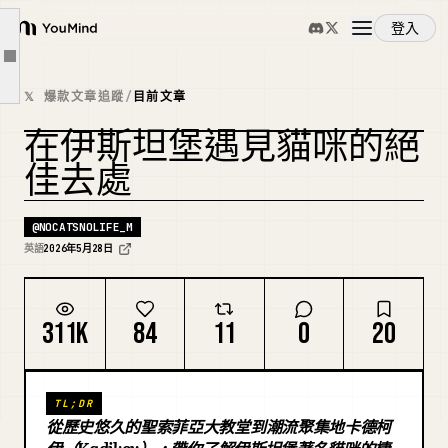
卡拉柯伊、加拉達與塔樓周邊街道
登入
YouMind
大市集與香料市集區域
文章大綱
概覽
博斯普魯斯渡輪碼頭與海濱步道
𝕏 爆款文章追蹤
/
目前文章
馬奇卡公園與其他綠地
在伊斯坦堡遇見貓咪的絕
使用案例
巴拉特與費內爾
佳去處
王子群島
技能
如何尊重地遇見伊斯坦堡的貓咪
@
NOCATSNOLIFE_M
英語
2026年5月28日
為什麼伊斯坦堡的貓咪很重要
提示詞
311K
84
11
0
20
定價
TL;DR
下載
從歷史悠久的聖索菲亞大教堂到潮流聚集地卡德柯