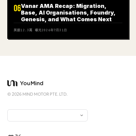
Vanar AMA Recap: Migration,
06
Base, AI Organisations, Foundry,
Genesis, and What Comes Next
英語
12.3萬
曝光
2026年7月31日
©
2026
MIND MOTOR PTE. LTD.