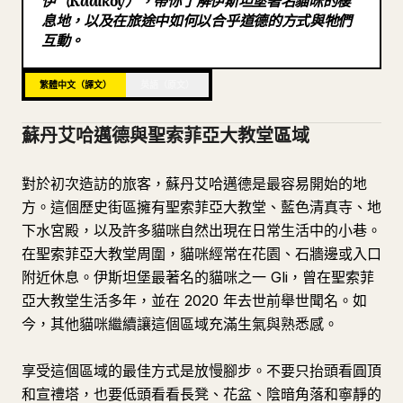
伊（Kadikoy），帶你了解伊斯坦堡著名貓咪的棲
息地，以及在旅途中如何以合乎道德的方式與牠們
部落格
互動。
更新
繁體中文（譯文）
英語（原文）
蘇丹艾哈邁德與聖索菲亞大教堂區域
對於初次造訪的旅客，蘇丹艾哈邁德是最容易開始的地
方。這個歷史街區擁有聖索菲亞大教堂、藍色清真寺、地
下水宮殿，以及許多貓咪自然出現在日常生活中的小巷。
在聖索菲亞大教堂周圍，貓咪經常在花園、石牆邊或入口
附近休息。伊斯坦堡最著名的貓咪之一 Gli，曾在聖索菲
亞大教堂生活多年，並在 2020 年去世前舉世聞名。如
今，其他貓咪繼續讓這個區域充滿生氣與熟悉感。
享受這個區域的最佳方式是放慢腳步。不要只抬頭看圓頂
和宣禮塔，也要低頭看看長凳、花盆、陰暗角落和寧靜的