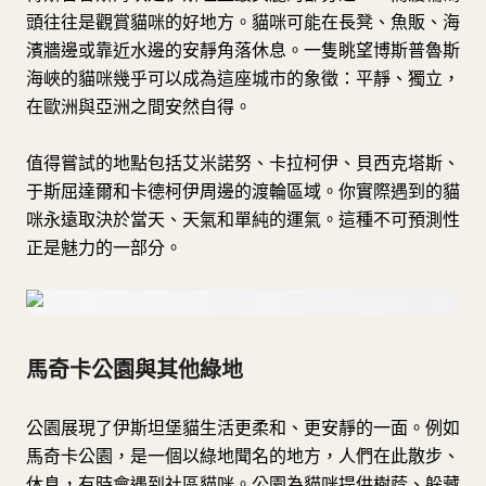
頭往往是觀賞貓咪的好地方。貓咪可能在長凳、魚販、海
濱牆邊或靠近水邊的安靜角落休息。一隻眺望博斯普魯斯
海峽的貓咪幾乎可以成為這座城市的象徵：平靜、獨立，
在歐洲與亞洲之間安然自得。
值得嘗試的地點包括艾米諾努、卡拉柯伊、貝西克塔斯、
于斯屈達爾和卡德柯伊周邊的渡輪區域。你實際遇到的貓
咪永遠取決於當天、天氣和單純的運氣。這種不可預測性
正是魅力的一部分。
馬奇卡公園與其他綠地
公園展現了伊斯坦堡貓生活更柔和、更安靜的一面。例如
馬奇卡公園，是一個以綠地聞名的地方，人們在此散步、
休息，有時會遇到社區貓咪。公園為貓咪提供樹蔭、躲藏