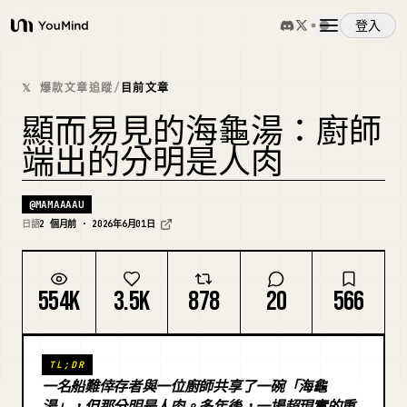
登入
YouMind
概覽
𝕏 爆款文章追蹤
/
目前文章
顯而易見的海龜湯：廚師
使用案例
端出的分明是人肉
技能
@
MAMAAAAU
日語
2 個月前 · 2026年6月01日
提示詞
554K
3.5K
878
20
566
定價
TL;DR
下載
一名船難倖存者與一位廚師共享了一碗「海龜
湯」，但那分明是人肉。多年後，一場超現實的重