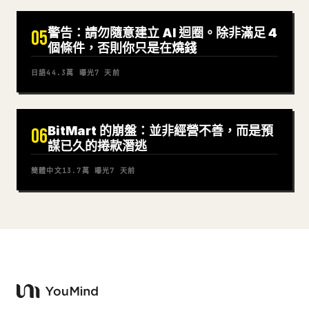
警告：請勿隨意建立 AI 迴圈。除非滿足 4
05
個條件，否則你只是在燒錢
日語
44.3萬
曝光
7 天前
BitMart 的崩盤：並非經營不善，而是預
06
謀已久的捲款潛逃
簡體中文
13.7萬
曝光
7 天前