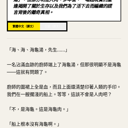
逢揭開了關於生存以及我們為了活下去而編織的謊
部落格
言背後的離奇真相。
更新
繁體中文（譯文）
日語（原文）
「海、海、海龜湯，先生……」
一名沾滿血跡的廚師端上了海龜湯，但那很明顯不是海龜
——這就有問題了。
廚師的圍裙上全是血，而且上面還清楚印著人類的手印。
我們在一艘擱淺的船上。等等，這該不會是人肉吧？
「不，是海龜。這是海龜肉。」
「船上根本沒有海龜啊。」