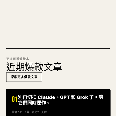
痛苦。YouMind 把整篇 Markdown 一鍵轉成乾淨、
可直接發佈的 𝕏 文章草稿。
試試 MARKDOWN 轉 𝕏
更多可拆解樣本
近期爆款文章
探索更多爆款文章
別再切換 Claude、GPT 和 Grok 了。讓
01
它們同時運作。
英語
201.1萬
曝光
7 天前