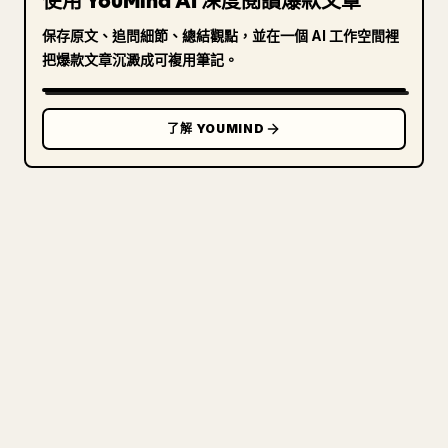
使用 YouMind AI 深度閱讀爆款文章
保存原文、追問細節、總結觀點，並在一個 AI 工作空間裡
把爆款文章沉澱成可複用筆記。
了解 YOUMIND
寫給創作者
把你的 MARKDOWN 變成乾淨
的 𝕏 文章
圖片上傳、表格、程式碼區塊，往 𝕏 上手動重排太