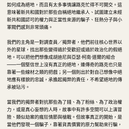
如何成為絕地，而且有太多事情讓路克忙得不可開交。這
意味著新共和國對於那些自稱絕地繼承人、試圖建立未經
新共和國認可的權力與正當性來源的騙子、狂熱分子與小
軍閥們感到非常頭痛。
我們的主角是一對調查員／揭弊者，他們前往核心世界以
外的星球，找出那些變得過於受歡迎或過於政治化的假絕
地。可以把他們想像成胡迪尼與亞瑟·柯南·道爾的組合
——一個堅信世上沒有真正的絕地，連傳奇的路克也只是
靠著一些線材之類的把戲；另一個則出於對自己想像中絕
地應有樣貌的忠誠，承擔起揭弊的責任，不希望絕地的傳
承被玷污。
當我們的揭弊者對抗那些為了錢、為了粉絲、為了政治權
力，或是真心妄想的人時，故事中有許多空間可以上演冒
險、類似劫案的瘋狂情節與槍戰。但故事真正的開始，是
當他們發現一個騙子，靠著貨真價實的原力幫助來行騙，