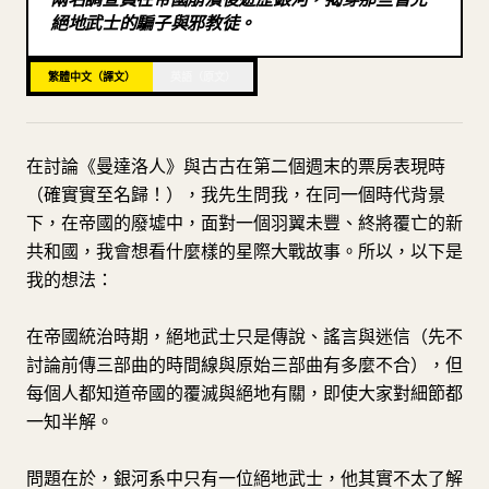
絕地武士的騙子與邪教徒。
部落格
繁體中文（譯文）
英語（原文）
更新
在討論《曼達洛人》與古古在第二個週末的票房表現時
（確實實至名歸！），我先生問我，在同一個時代背景
下，在帝國的廢墟中，面對一個羽翼未豐、終將覆亡的新
共和國，我會想看什麼樣的星際大戰故事。所以，以下是
我的想法：
在帝國統治時期，絕地武士只是傳說、謠言與迷信（先不
討論前傳三部曲的時間線與原始三部曲有多麼不合），但
每個人都知道帝國的覆滅與絕地有關，即使大家對細節都
一知半解。
問題在於，銀河系中只有一位絕地武士，他其實不太了解