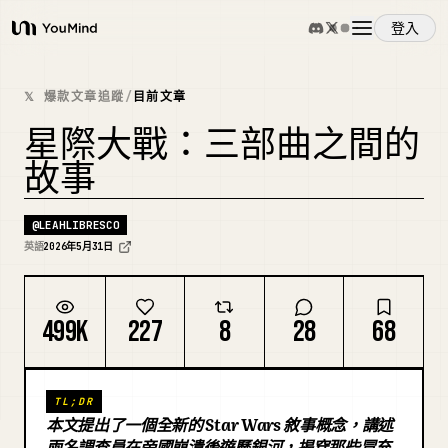
登入
YouMind
概覽
𝕏 爆款文章追蹤
/
目前文章
星際大戰：三部曲之間的
使用案例
故事
技能
@
LEAHLIBRESCO
英語
2026年5月31日
提示詞
499K
227
8
28
68
定價
TL;DR
下載
本文提出了一個全新的 Star Wars 敘事概念，講述
兩名調查員在帝國崩潰後遊歷銀河，揭穿那些冒充