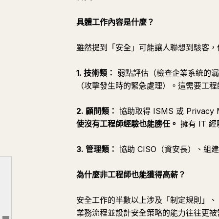
具體工作內容是什麼？
雖然提到「安全」可能讓人聯想到駭客，
1. 技術類：
弱點評估（檢查企業系統的漏
（攻擊發生時的緊急處理）。這需要工程
2. 顧問類：
協助取得 ISMS 或 Priv
使沒有工程師經驗也能勝任。
擁有 IT
第 1 名：網路安全（求人倍率：42.6）
第 2 名：AI 工程師 / 機器學習工程師
3. 管理類：
協助 CISO（資安長）、
第 3 名：提示工程 / AI Agent 設計
為什麼非工程師也能獲得高薪？
第 4 名：雲端架構師（AWS / GCP / Azure）
第 5 名：M&A 顧問
安全工作的半數以上涉及「制定規則」、
第 6 名：策略顧問
業務流程並設計安全策略的能力往往更被