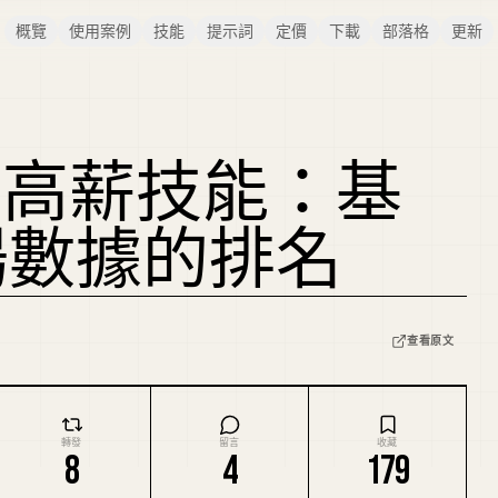
概覽
使用案例
技能
提示詞
定價
下載
部落格
更新
10 大高薪技能：基
場數據的排名
查看原文
轉發
留言
收藏
8
4
179