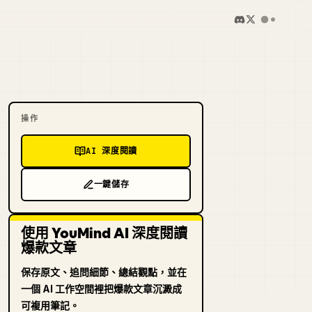
操作
AI 深度閱讀
一鍵儲存
使用 YouMind AI 深度閱讀
爆款文章
保存原文、追問細節、總結觀點，並在
一個 AI 工作空間裡把爆款文章沉澱成
可複用筆記。