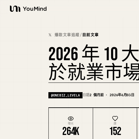
YouMind
𝕏 爆款文章追蹤
/
目前文章
2026 年 
於就業市
日語
2 個月前 · 2026年6月03日
@
ONEBIZ_LEVELA
曝光
讚
264K
152