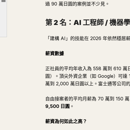
文章大綱
過 90 萬日圓的案例並不少見。
第 7 名：產品經理（Product Manager）
第 8 名：數據科學家
第 2 名：AI 工程師 / 機
第 9 名：SaaS 銷售（企業級）
第 10 名：影片製作 / 動態圖像設計
「建構 AI」的技能在 2026 年依然穩居
你必須知道的「提高時薪」三大法則
薪資數據
總結：你該選擇哪項技能？
最後
正社員的平均年收入為 558 萬到 610 
圓）。頂尖外資企業（如 Google）可達 1,
萬到 2,000 萬日圓以上。富士通等公司的頂
自由接案者的平均月薪為 70 萬到 150
9,500 日圓
。
薪資為何如此之高？