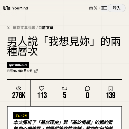
登入
YouMind
概覽
𝕏 爆款文章追蹤
/
目前文章
男人說「我想見妳」的兩
使用案例
種層次
技能
@
KYOUSOCH
日語
2026年5月27日
提示詞
276K
113
5
0
139
定價
TL;DR
下載
本文解析了「基於理由」與「基於情感」的邀約背
後的心理差異，並提供策略性建議，教妳如何培養